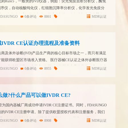
分类规则Rule5，一般类的IVD仪器，例如：荧光免疫层析分析仪，酶免
S测序仪，自动核酸纯化仪，红细胞沉降率分析仪，化学发光免疫分
仪， 全自动血液细胞分析仪，尿液分析仪，血气分析仪等仪器在欧
FDASUNGO
0条评论
8861
MDR认证
S A类。 IVDR法规自202...
IVDR CE认证办理流程及准备资料
商及体外诊断(IVD)产品生产商的核心目标市场之一，而只有满足
能获得欧盟区市场准入资格。 医疗器械CE认证之体外诊断医疗器
 2017/746号法规附录VII中详定7条规则，按医疗产品的风险程度，将产
FDASUNGO
0条评论
8955
MDR认证
lass C...
么做?什么产品可以做IVDR CE?
经为国内器械厂商成功申请IVDR CE注册证书。同时，FDASUNGO
的IVDR CE注册申请。除了提供欧盟授权代表和注册服务，我们
撰服务，帮助制造商全面规避合规风险。 1、哪些IVD属于Class A
FDASUNGO
0条评论
8908
MDR认证
例：荧光免疫分析仪...