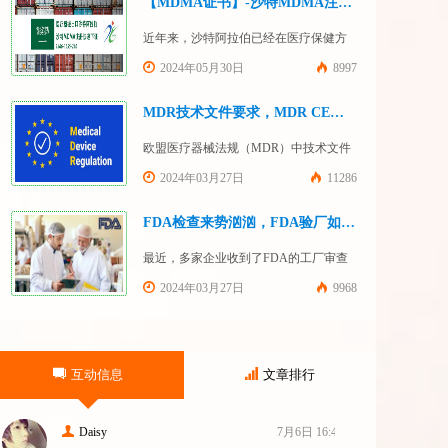
【MDMA证书】-沙特MDMA注册快速下证
近年来，沙特阿拉伯已经在医疗保健方
面投入大量资金并将继续增加支出，这
2024年05月30日
8997
使其成为医疗设备制造商感兴趣的市
场。然而，想要在该国销售其设备的制
MDR技术文件要求，MDR CE认证办理
造商首先必须满足监管要求，即他们必
欧盟医疗器械法规（MDR）中技术文件
须在沙特阿拉伯获得其设备的授权。开
的主要目的是证明医疗器械满足一般安
2024年03月27日
11286
启沙特医疗器械上市合规业务，
全和性能要求。无论类别如何，所有医
FDASUNGO全球合规业务版图再添新模
疗设备都必须提供技术文件。MDR附件
FDA检查来势汹汹，FDA验厂如何应对？
块。F
2和附件 3涵盖了有关技术文件的要求。
最近，多家企业收到了FDA的工厂审查
MDR技术文档结构：设备描述和规格，
通知，我们作为美代也收到了FDA要求
2024年03月27日
9968
审核我们客户验厂的通知邮件。起因是
2023年12月，美国参议员马可·卢比奥
（MarcoRubio）联合8位参议员认为FDA
互动信息
文章排行
疏于检查中国和印度等美国以外的药械
制造商（尤其是医疗器械）并已危及美
国患者和美国国内厂商，因此联
Daisy
7月6日 16:47