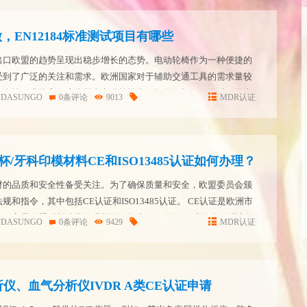
，EN12184标准测试项目有哪些
出口欧盟的趋势呈现出稳步增长的态势。电动轮椅作为一种便捷的
受到了广泛的关注和需求。欧洲国家对于辅助交通工具的需求量较
安全性要求较高，这为国内电动轮椅出口提供了机会。同时，国内
FDASUNGO
0条评论
9013
MDR认证
术研发和生产工艺上的不断提升，使得产品品质得到了有效提升。
杯/牙科印模材料CE和ISO13485认证如何办理？
材的品质和安全性备受关注。为了确保质量和安全，欧盟委员会颁
和指令，其中包括CE认证和ISO13485认证。 CE认证是欧洲市
志，它是欧盟对制造业的强制认证标志。CE认证要求符合欧洲市场
FDASUNGO
0条评论
9429
MDR认证
对于牙科耗材来说，CE认证意味着该产品通过了欧...
仪、血气分析仪IVDR A类CE认证申请