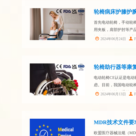
轮椅病床护膝护腕
首先电动轮椅，手动轮
用夹板，肩部护肘等产品
概念 从法规来说，I类
2024年06月24日
的技术文件按每种产品收
轮椅助行器等康复
电动轮椅CE认证是电
虑。目前，我国电动轮
动轮椅、拐杖、手杖、
2024年06月13日
广阔的前景。以下是电动
场之...
MDR技术文件要
欧盟医疗器械法规（M