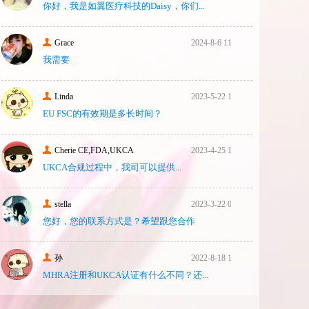
你好，我是如翼医疗科技的Daisy，你们...
Grace
2024-8-6 11:14
我需要
Linda
2023-5-22 10:43
EU FSC的有效期是多长时间？
Cherie CE,FDA,UKCA
2023-4-25 16:24
UKCA合‮过规‬程中，我司可‮提以‬供...
stella
2023-3-22 08:31
您好，您的联系方式是？希望跟您合作
孙
2022-8-18 17:47
MHRA注册和UKCA认证有什么不同？还...