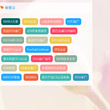
标签云
MHRA注册
FDA认证
ce临床评估报告
OTC验厂
药品FDA验厂
cGMP体系辅导
医疗器械UDI编码
ISO13485:2016
食品FDA验厂
ISO13485认证
美国FDA认证
FreeSaleCertificate
PPE认证
澳大利亚TGA认证
FDA验厂辅导
MDR技术文件
510k申请
fda食品验厂
欧盟授权代表协议
MDSAP审核
ISO9001
医疗产品CE认证机构
FDA审厂