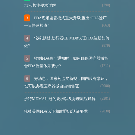
7176检测要求详解
(590)
FDA现场监管模式重大升级,推出“FDA验厂
一日快速检查”
(663)
轮椅,拐杖,助行器CE MDR认证FDA注册如何
做?
(879)
收到FDA验厂通知时，如何确保医疗器械符
合FDA质量体系要求?
(1711)
好消息：国家药监局新规，国内没有拿证，
也可以办理医疗器械自由销售证
(2906)
沙特MDMA注册的要求以及办理流程详解
(2201)
轮椅美国FDA认证和欧盟CE认证要求
(2830)