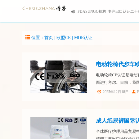
FDASUNGO机构_专注出口认证二十
位置：首页 |
欧盟CE
|
MDR认证
电动轮椅代步车
电动轮椅CE认证是电
面进行考虑。目前，我
阳等地。轮椅，拐杖，
2025年12月18日
翻身垫，脚圈，坐垫圈
了解下...
全球医疗护理用品贸易
梳理主要出口地区的认