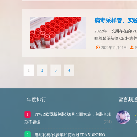
病毒采样管、实验
2022年，长期存在的I
味着希望获得 CE 标
来看下病毒采样管、实验耗
2022年11月04日
IVDR法规共有7条分类规则
1
2
3
4
年度排行
留言频
PPWR欧盟新包装法8月全面实施，包装合规
J
刻不容缓
(261)
电动轮椅/代步车如何通过FDA 510K?ISO