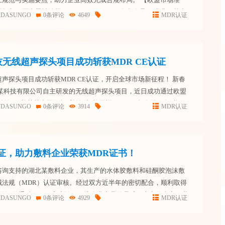
规框架：医疗器械法规（MDR 2017/745） 分类管理：I类非灭菌产
FDASUNGO
0条评论
4649
MDR认证
步骤： 编制CE技术文档（含生物相容性...
无线超声探头项目成功斩获MDR CE认证
声探头项目成功斩获MDR CE认证，开启全球市场新征程！ 新春
州某科技有限公司自主研发的无线超声探头项目，近日成功通过欧盟
认证，并荣获由国际权威认证机构天祥(Intertek)颁发的CE证书！
FDASUNGO
0条评论
3914
MDR认证
、有效性和质量方面均已达到国际...
证，助力敷料企业荣获MDR证书！
咨询支持的湖北某敷料企业，其生产的水体胶敷料和硅酮胶泡沫敷
械法规（MDR）认证审核。经过双方近半年的密切配合，顺利取得
R认证的通过，不仅高度认可了该企业产品的品质，也充分肯定了我
FDASUNGO
0条评论
4929
MDR认证
周知，MDR认证在行业内以严格著称，顺利通过认证，展示了...