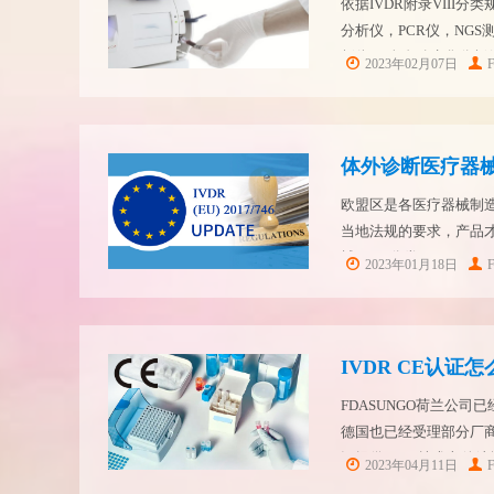
依据IVDR附录VIII
分析仪，PCR仪，NG
析仪 ，全自动生化分析
2023年02月07日
盟IVDR法规下，属于CLAS
体外诊断医疗器械
欧盟区是各医疗器械制造
当地法规的要求，产品才
械IVDR分类: IVDR
2023年01月18日
品分为Class A、Class B、C
IVDR CE认证怎
FDASUNGO荷兰公司已
德国也已经受理部分厂商
还提供IVDR技术文件编
2023年04月11日
类呢？IVDR A类产品举