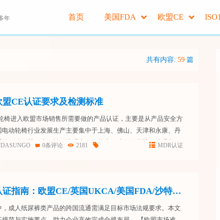
首页
美国FDA
欧盟CE
ISO
多年
共有内容:
59
篇
欧盟CE认证要求及检测标准
动轮椅进入欧盟市场销售所需要做的产品认证，主要是从产品安全方
国电动轮椅行业发展生产主要集中于上海、佛山、天津和永康、丹
手杖，助行器，坐便椅，护理床，气垫床，成人纸尿裤，护理垫，
FDASUNGO
0条评论
2181
MDR认证
，等康复器材用品，康复设备海外市场市场前景广大。我们重点来
成人纸尿裤国际认证指南：欧盟CE/英国UKCA/美国FDA/沙特SFDA认证解析
中，成人纸尿裤类产品的跨国流通需满足目标市场法规要求。本文
证规范与实施要点，助力企业高效完成合规布局。 【欧盟市场准