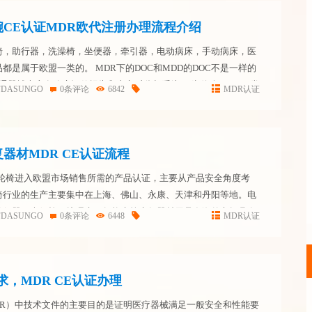
CE认证MDR欧代注册办理流程介绍
椅，助行器，洗澡椅，坐便器，牵引器，电动病床，手动病床，医
都是属于欧盟一类的。 MDR下的DOC和MDD的DOC不是一样的
普通器械也应有临床评估报告和上市后监督系统。 为什么MDR 一类
FDASUNGO
0条评论
6842
MDR认证
取？ 以前MDD可以将所有产品合并一本技术文...
器材MDR CE认证流程
动轮椅进入欧盟市场销售所需的产品认证，主要从产品安全角度考
椅行业的生产主要集中在上海、佛山、永康、天津和丹阳等地。电
助行器、坐便椅、护理床、气垫床等康复器材用品在海外市场具有
FDASUNGO
0条评论
6448
MDR认证
轮椅出口欧盟办理CE认证的相关检测要求。 在将轮椅推向欧盟市
求，MDR CE认证办理
DR）中技术文件的主要目的是证明医疗器械满足一般安全和性能要