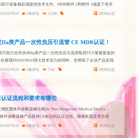
医疗设备都必须提供技术文件。MDR附件 2和附件 3涵盖了有关
R技术文档结构： 设备描述和规格，包括型号和配件 制造商需提供
FDASUNGO
0条评论
11286
MDR认证
一般安全和性能要求 效益-风险分...
IIa类产品一次性负压引流管 CE MDR认证！
O医疗助力合作伙伴IIa类产品一次性负压引流管取得TÜV莱茵签发的
务在展现FDASUNGO强大技术实力的同时，也帮助了企业产品实现
，在走向国际市场、提升国际竞争力方面迈出了坚实的一步。
FDASUNGO
0条评论
7341
MDR认证
器械合规领域的领先者，拥有丰富的经验和专业的...
CE认证流程和要求有哪些
体外诊断器械法规(In Vitro Diagnostic Medical Device
DR)要求的体外诊断器械产品获得CE标志的认证过程。随着欧盟监管当局
布公告，IVDR法规实施日期2022年5月26日起，制造商需要在此日期之
FDASUNGO
0条评论
8713
MDR认证