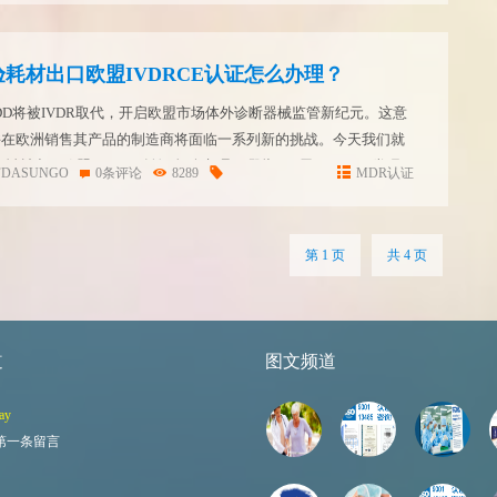
耗材出口欧盟IVDRCE认证怎么办理？
VDD将被IVDR取代，开启欧盟市场体外诊断器械监管新纪元。这意
志并在欧洲销售其产品的制造商将面临一系列新的挑战。今天我们就
材出口欧盟IVDRCE认证怎么办理？哪些IVD属于Class A类呢？
FDASUNGO
0条评论
8289
MDR认证
 IVDR分类规则5提到了...
第 1 页
共 4 页
道
图文频道
ay
第一条留言