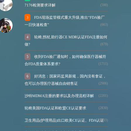
7176检测要求详解
(590)
FDA现场监管模式重大升级,推出“FDA验厂
一日快速检查”
(663)
轮椅,拐杖,助行器CE MDR认证FDA注册如何
做?
(879)
收到FDA验厂通知时，如何确保医疗器械符
合FDA质量体系要求?
(1711)
好消息：国家药监局新规，国内没有拿证，
也可以办理医疗器械自由销售证
(2906)
沙特MDMA注册的要求以及办理流程详解
(2201)
轮椅美国FDA认证和欧盟CE认证要求
(2830)
卫生用品(护理用品)出口欧美CE认证、FDA认证
(2693)