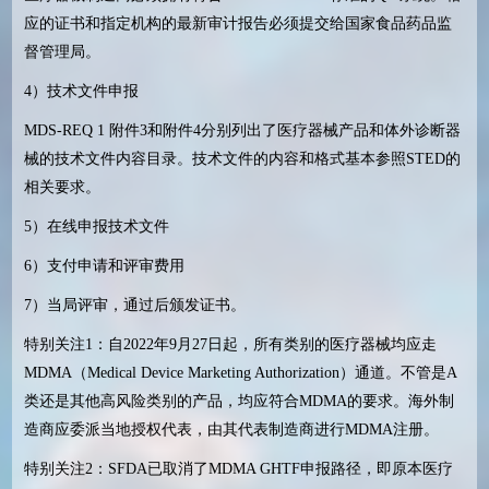
应的证书和指定机构的最新审计报告必须提交给国家食品药品监
督管理局。
4
）技术文件申报
MDS-REQ 1
附件
3
和附件
4
分别列出了医疗器械产品和体外诊断器
械的技术文件内容目录。技术文件的内容和格式基本参照
STED
的
相关要求。
5
）在线申报技术文件
6
）支付申请和评审费用
7
）当局评审，通过后颁发证书。
特别关注
1
：自
2022
年
9
月
27
日起，所有类别的医疗器械均应走
MDMA
（
Medical Device Marketing Authorization
）通道。不管是
A
类还是其他高风险类别的产品，均应符合
MDMA
的要求。海外制
造商应委派当地授权代表，由其代表制造商进行
MDMA
注册。
特别关注
2
：
SFDA
已取消了
MDMA GHTF
申报路径，即原本医疗