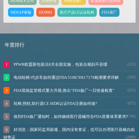
MDR技术文件
510k申请
fda食品验厂
欧盟授权代表协议
MDSAP审核
ISO9001
医疗产品CE认证机构
FDA审厂
年度排行
PPWR欧盟新包装法8月全面实施，包装合规刻不容缓
(252)
电动轮椅/代步车如何通过FDA 510K?ISO 7176检测要求详解
(589)
FDA现场监管模式重大升级,推出“FDA验厂一日快速检查”
(655)
轮椅,拐杖,助行器CE MDR认证FDA注册如何做?
(872)
收到FDA验厂通知时，如何确保医疗器械符合FDA质量体系要求?
(1706)
好消息：国家药监局新规，国内没有拿证，也可以办理医疗器械自由
销售证
(2899)