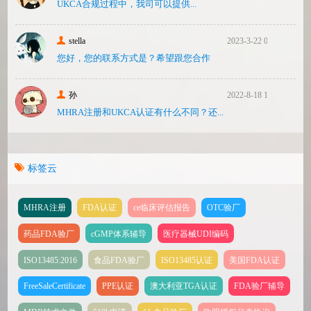
UKCA合‮过规‬程中，我司可‮提以‬供...
stella
2023-3-22 08:31
您好，您的联系方式是？希望跟您合作
孙
2022-8-18 17:47
MHRA注册和UKCA认证有什么不同？还...
标签云
MHRA注册
FDA认证
ce临床评估报告
OTC验厂
药品FDA验厂
cGMP体系辅导
医疗器械UDI编码
ISO13485:2016
食品FDA验厂
ISO13485认证
美国FDA认证
FreeSaleCertificate
PPE认证
澳大利亚TGA认证
FDA验厂辅导