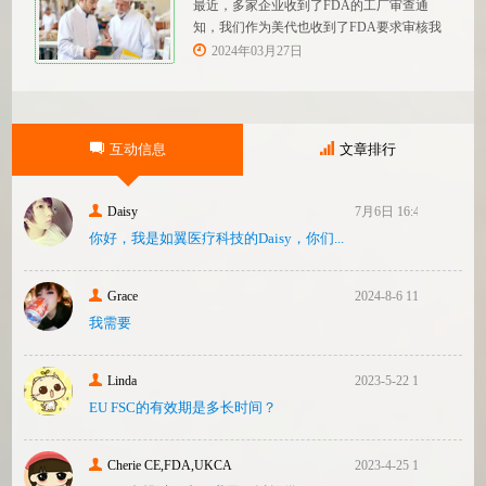
最近，多家企业收到了FDA的工厂审查通
知，我们作为美代也收到了FDA要求审核我
们客户验厂的通知邮件。起因是2023年12
2024年03月27日
月，美国参议员马可·卢比奥（MarcoRubio）
联合8位参议员认为FDA疏于检查中国和印度
等美国以外的药械制造商（尤其是医疗器
械）并已危及美国患者和美国国内厂商，因
互动信息
文章排行
此联
Daisy
7月6日 16:47
你好，我是如翼医疗科技的Daisy，你们...
Grace
2024-8-6 11:14
我需要
Linda
2023-5-22 10:43
EU FSC的有效期是多长时间？
Cherie CE,FDA,UKCA
2023-4-25 16:24