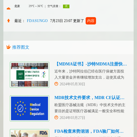
最近：
FDASUNGO
7月23日 23:07
更新了
内容
推荐图文
【MDMA证书】-沙特MDMA注册快速下证
近年来，沙特阿拉伯已经在医疗保健方面投
入大量资金并将继续增加支出，这使其成为
医疗设备制造商感兴趣的市场。然而，想要
2024年05月30日
在该国销售其设备的制造商首先必须满足监
管要求，即他们必须在沙特阿拉伯获得其设
MDR技术文件要求，MDR CE认证办理
备的授权。开启沙特医疗器械上市合规业
欧盟医疗器械法规（MDR）中技术文件的主
务，FDASUNGO全球合规业务版图再添新模
要目的是证明医疗器械满足一般安全和性能
块。F
要求。无论类别如何，所有医疗设备都必须
2024年03月27日
提供技术文件。MDR附件 2和附件 3涵盖了
有关技术文件的要求。MDR技术文档结构：
FDA检查来势汹汹，FDA验厂如何应对？
设备描述和规格，