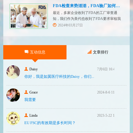
有关技术文件的要求。MDR技术文档结构：
FDA检查来势汹汹，FDA验厂如何应对？
设备描述和规格，
最近，多家企业收到了FDA的工厂审查通
知，我们作为美代也收到了FDA要求审核我
们客户验厂的通知邮件。起因是2023年12
2024年03月27日
月，美国参议员马可·卢比奥（MarcoRubio）
联合8位参议员认为FDA疏于检查中国和印度
等美国以外的药械制造商（尤其是医疗器
械）并已危及美国患者和美国国内厂商，因
互动信息
文章排行
此联
Daisy
7月6日 16:47
你好，我是如翼医疗科技的Daisy，你们...
Grace
2024-8-6 11:14
我需要
Linda
2023-5-22 10:43
EU FSC的有效期是多长时间？