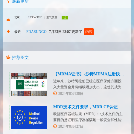
最新更新
最近：
FDASUNGO
7月23日 23:07
更新了
内容
推荐图文
【MDMA证书】-沙特MDMA注册快速下证
近年来，沙特阿拉伯已经在医疗保健方面投
入大量资金并将继续增加支出，这使其成为
医疗设备制造商感兴趣的市场。然而，想要
2024年05月30日
在该国销售其设备的制造商首先必须满足监
管要求，即他们必须在沙特阿拉伯获得其设
MDR技术文件要求，MDR CE认证办理
备的授权。开启沙特医疗器械上市合规业
欧盟医疗器械法规（MDR）中技术文件的主
务，FDASUNGO全球合规业务版图再添新模
要目的是证明医疗器械满足一般安全和性能
块。F
要求。无论类别如何，所有医疗设备都必须
2024年03月27日
提供技术文件。MDR附件 2和附件 3涵盖了