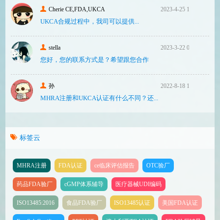
Cherie CE,FDA,UKCA
2023-4-25 16:24
UKCA合‮过规‬程中，我司可‮提以‬供...
stella
2023-3-22 08:31
您好，您的联系方式是？希望跟您合作
孙
2022-8-18 17:47
MHRA注册和UKCA认证有什么不同？还...
标签云
MHRA注册
FDA认证
ce临床评估报告
OTC验厂
药品FDA验厂
cGMP体系辅导
医疗器械UDI编码
ISO13485:2016
食品FDA验厂
ISO13485认证
美国FDA认证