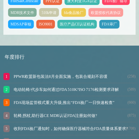
FreeSaleCertificate
PPE认证
澳大利亚TGA认证
FDA验厂辅导
MDR技术文件
510k申请
fda食品验厂
欧盟授权代表协议
MDSAP审核
ISO9001
医疗产品CE认证机构
FDA审厂
年度排行
PPWR欧盟新包装法8月全面实施，包装合规刻不容缓
(258)
电动轮椅/代步车如何通过FDA 510K?ISO 7176检测要求详解
(589)
FDA现场监管模式重大升级,推出“FDA验厂一日快速检查”
(660)
轮椅,拐杖,助行器CE MDR认证FDA注册如何做?
(875)
收到FDA验厂通知时，如何确保医疗器械符合FDA质量体系要求?
(1708)