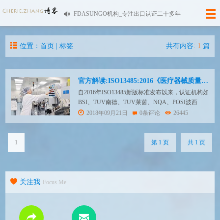
FDASUNGO机构_专注出口认证二十多年
位置：首页 | 标签
共有内容:
1
篇
官方解读:ISO13485:2016《医疗器械质量管理体系用于法规的要求》
自2016年ISO13485新版标准发布以来，认证机构如
BSI、TUV南德、TUV莱茵、NQA、POSI波西
等，已陆陆续续获得其国家认可委UKAS、
2018年09月21日
0条评论
26445
DAKKS授权，成为全球首批获得ISO13485:2016认
证资质的认证机构，可为企业提供ISO13485:2016
新版标准认证服务。 ISO13485是全球领先的...
1
第 1 页
共 1 页
关注我
Focus Me