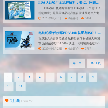
验厂（CGMP/QSR820）始终是进入美国市场的核
FDA认证验厂全流程解析：要点、问题与应对策略
心门槛。 关...
一、FDA验厂概述与重要性 FDA验厂（又称FDA
现场检查）是美国食品药品监督管理局对生产食
品、药品、医疗器械、化妆品等产品的境外工厂进
2025年07月01日
0条评论
3484
行的合规性审核。这一机制是美国政府确保进口产
品安全有效的关键防线，直接影响企业产品能否进
入美国市场。 验厂的核心价值 市场准入通行证：
电动轮椅/代步车FDA510K认证与ISO 7176检测全流程解析
通过FDA验厂是产品进入美国市场的法定前提 ...
市场准入关键路径解析 轮椅类医疗器械进入美国
市场必须完成FDA 510K认证，同时需要通过ISO
7176系列安全性能检测。这一过程技术要求严格、
2025年06月25日
0条评论
3787
流程复杂，企业如何高效完成合规认证？本文将系
统解析认证要点，并介绍专业解决方案。 一、
FDA 510K认证核心要素 产品分类管理要求 电动轮
第 1 页
共 11 页
椅、电动代步车及手动轮椅均被FD...
1
2
3
4
5
6
7
8
9
10
11
关注我
Focus Me