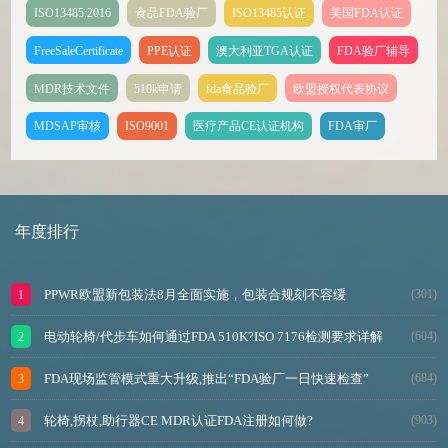
ISO13485:2016
食品FDA验厂
ISO13485认证
美国FDA认证
FreeSaleCertificate
PPE认证
澳大利亚TGA认证
FDA验厂辅导
MDR技术文件
510k申请
fda食品验厂
欧盟授权代表协议
MDSAP审核
ISO9001
医疗产品CE认证机构
FDA审厂
年度排行
PPWR欧盟新包装法8月全面实施，包装合规刻不容缓
(301)
电动轮椅/代步车如何通过FDA 510K?ISO 7176检测要求详解
(604)
FDA现场监管模式重大升级,推出“FDA验厂一日快速检查”
(684)
轮椅,拐杖,助行器CE MDR认证FDA注册如何做?
(903)