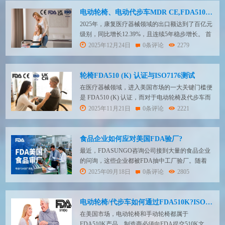
垫、拉拉裤等产品出口欧洲、美国均按医疗器械管
控，需要取得欧盟CE认证、美国FD...
电动轮椅、电动代步车MDR CE,FDA510K,EN12184检测,ISO7176检测
2025年，康复医疗器械领域的出口额达到了百亿元
级别，同比增长12.39%，且连续5年稳步增长。 首
先需要明确的是，电动轮椅、电动代步车、拐杖、
2025年12月24日
0条评论
2279
助行器、沐浴椅、病床等产品在新欧盟医疗器械法
规（MDR）下属于CE I类，即低风险产品，管控相
对较松。 电动轮椅、电动代步车、拐杖、助行
轮椅FDA510 (K) 认证与ISO7176测试
器、沐浴椅、手动病床制造商需要选择欧盟授...
在医疗器械领域，进入美国市场的一大关键门槛便
是 FDA510 (K) 认证，而对于电动轮椅及代步车而
言，这一认证更是打开广阔市场的 “金钥匙”。与此
2025年11月21日
0条评论
2221
同时，ISO 7176 系列标准作为衡量轮椅质量与安全
性的重要国际标准，其测试也至关重要。在这两大
关键环节，FDASUNGO展现出了无可比拟的专业
食品企业如何应对美国FDA验厂?
优势，成为众多企业信赖的合...
最近，FDASUNGO咨询公司接到大量的食品企业
的问询，这些企业都被FDA抽中工厂验厂。随着
FDA对中国食品厂的关注，抽样验厂的频次加大，
2025年09月18日
0条评论
2805
当然警告信的数量也增多了。 我们的食品生产客
户都很关心，为何来验厂？为何被抽中？验厂会检
查什么？不通过有什么后果？工厂该如何准备？下
电动轮椅/代步车如何通过FDA510K?ISO7176检测要求详解
面我们为客户一一解惑。 FDA食品验厂的背...
在美国市场，电动轮椅和手动轮椅都属于
FDA510K产品。制造商必须向FDA提交510K文