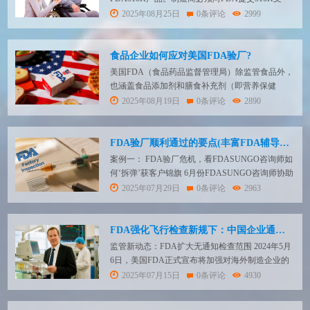
件，并接受FDA的技术审核。在申请过程中，需要
2025年08月25日
0条评论
2999
提交FDA认可的测试报告，包括ISO 7176系统检
测、生物相容性检测、安规和电磁兼容性等。综上
所述，办理轮椅在欧盟和美国市场的准入，制造商
食品企业如何应对美国FDA验厂?
需要满足相应的法规要求，并准备相关的文件和检
美国FDA（食品药品监督管理局）除监管食品外，
测...
也涵盖食品添加剂和膳食补充剂（即营养保健
品）。膳食补充剂是FDA归类为食品的一部分，定
2025年08月19日
0条评论
2890
义为旨在补充饮食的产品，含有一种或多种下列膳
食成分： 维生素 矿物质 草本或植物成分 氨基酸
补充日常膳食的其他物质 上述成分的浓缩物、代
FDA验厂顺利通过的要点(丰富FDA辅导经验)
谢产物、提取物或组合物FDA验厂流程及重点关注
案例一： FDA验厂危机，看FDASUNGO咨询师如
事项...
何‘拆弹’获客户锦旗 6月份FDASUNGO咨询师协助
张家港某医疗器械生产企业通过了美国FDA的QSR
2025年07月29日
0条评论
2963
验厂。刚接到美国FDA的验厂通知时，企业又惊又
怕，因为企业的产品在美国出现过一起不良事件，
而且这个不良事件是产品的设计缺陷引起的。
FDA强化飞行检查新规下：中国企业通过美国FDA验厂应对指南
FDASUNGO咨询师进入现场之后...
监管新动态：FDA扩大无通知检查范围 2024年5月
6日，美国FDA正式宣布将加强对海外制造企业的
无通知飞行检查（Unannounced Inspections）。这
2025年07月15日
0条评论
4930
一政策变化意味着中国出口企业面临更严峻的监管
环境。无论是食品、药品还是医疗器械领域，FDA