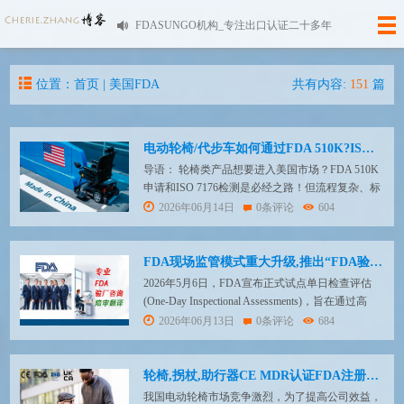
FDASUNGO机构_专注出口认证二十多年
位置：首页 |
美国FDA
共有内容:
151
篇
电动轮椅/代步车如何通过FDA 510K?ISO 7176检测要求详解
导语： 轮椅类产品想要进入美国市场？FDA 510K
申请和ISO 7176检测是必经之路！但流程复杂、标
准严格，如何高效通过？本文为您详细解析申请要
2026年06月14日
0条评论
604
点、检测项目，并推荐FDASUNGO一站式解决方
案，助您快速拿下市场准入！ 一、轮椅类产品
FDA 510K申请核心要点 产品分类与判定 电动轮
FDA现场监管模式重大升级,推出“FDA验厂一日快速检查”
椅、代步车、手动轮椅通常属...
2026年5月6日，FDA宣布正式试点单日检查评估
(One-Day Inspectional Assessments)，旨在通过高
频、短促的现场检查，实现对全球供应链更广泛的
2026年06月13日
0条评论
684
覆盖。 对于广大中国制造商而言，这意味着即便
向美国出口低风险产品(如I类医疗器械、普通食品
等)，FDA现场审核也可能随时降临，不再处于监
轮椅,拐杖,助行器CE MDR认证FDA注册如何做?
管盲区。 ...
我国电动轮椅市场竞争激烈，为了提高公司效益，