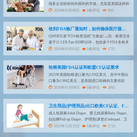
很多企业纷纷转向国外的市场，尤其是美国这样的
发达国家，但是出口美国需要FDA510(k)认证，电
2026年05月08日
0条评论
903
动轮椅和手动轮椅在美国FDA当中是属于
FDA510(k)的产品。下面我们就来看看电动轮椅、
手动轮椅FDA510(k)认证办理流程。 电动轮椅、代
收到FDA验厂通知时，如何确保医疗器械符合FDA质量体系要求?
步车等产品美国FDA510K申请流程...
QMSR引发“FDA检查流程”大换血!→旧：检查完全
基于21 CFR Part 820即QSR，包括多个FDA专有术
语与要求。→新：QMSR自身并不涉及具体条款，
2026年03月03日
0条评论
1731
而是直接引用纳入ISO 13485:2016的体系要求，并
且叠加FDA于QMSR保留的特定法规要求（例：记
录保存语言、某些定义、部分Part 803/806...
轮椅美国FDA认证和欧盟CE认证要求
2025年美国轮椅进口量为2.93亿美元，其中中国出
口量为1.99亿美元，是美国进口轮椅的主要供应
商，占总量的52.9%。 2025年中国轮椅前十大品牌
2026年01月09日
0条评论
2862
分别为互邦、鱼跃、佛山轮椅、三贵、凯洋、康
扬、奥托博克、卫美恒、中进和松永。我国轮椅主
要的生产基地集中在上海、广东、江浙和天津等地
卫生用品(护理用品)出口欧美CE认证、FDA认证
区，华南、华东地区占据主要市场。 20...
成人纸尿裤Adult Diaper、婴儿纸尿裤Baby Diaper、
拉拉裤Pull-up Diaper、护理垫(床垫)Underpad、卫
生巾Sanitary Napkin、湿巾、尿片、纸巾等等出口
2025年12月31日
0条评论
2720
需要办理哪些认证呢?成人纸尿裤、卫生巾、护