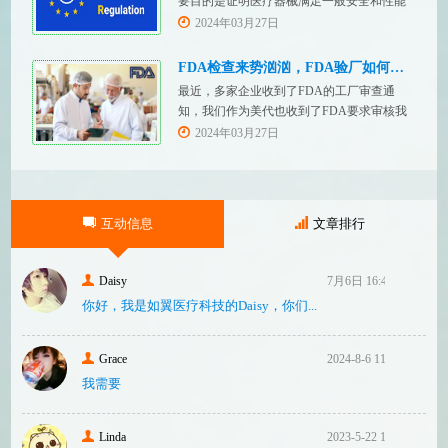
要目的是证明医疗器械满足一般安全和性能
块。F
要求。无论类别如何，所有医疗设备都必须
2024年03月27日
提供技术文件。MDR附件 2和附件 3涵盖了
有关技术文件的要求。MDR技术文档结构：
FDA检查来势汹汹，FDA验厂如何应对？
设备描述和规格，
最近，多家企业收到了FDA的工厂审查通
知，我们作为美代也收到了FDA要求审核我
们客户验厂的通知邮件。起因是2023年12
2024年03月27日
月，美国参议员马可·卢比奥（MarcoRubio）
联合8位参议员认为FDA疏于检查中国和印度
等美国以外的药械制造商（尤其是医疗器
械）并已危及美国患者和美国国内厂商，因
互动信息
文章排行
此联
Daisy
7月6日 16:47
你好，我是如翼医疗科技的Daisy，你们...
Grace
2024-8-6 11:14
我需要
Linda
2023-5-22 10:43