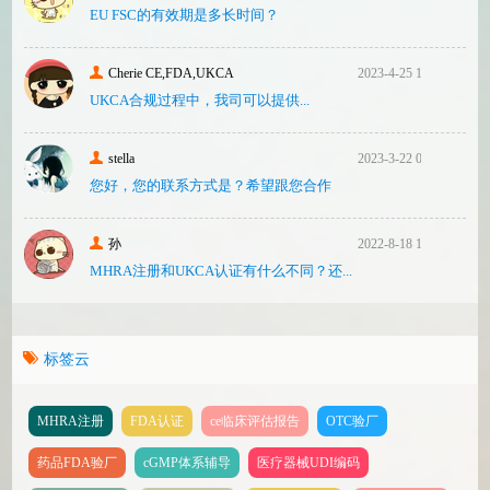
EU FSC的有效期是多长时间？
Cherie CE,FDA,UKCA
2023-4-25 16:24
UKCA合‮过规‬程中，我司可‮提以‬供...
stella
2023-3-22 08:31
您好，您的联系方式是？希望跟您合作
孙
2022-8-18 17:47
MHRA注册和UKCA认证有什么不同？还...
标签云
MHRA注册
FDA认证
ce临床评估报告
OTC验厂
药品FDA验厂
cGMP体系辅导
医疗器械UDI编码