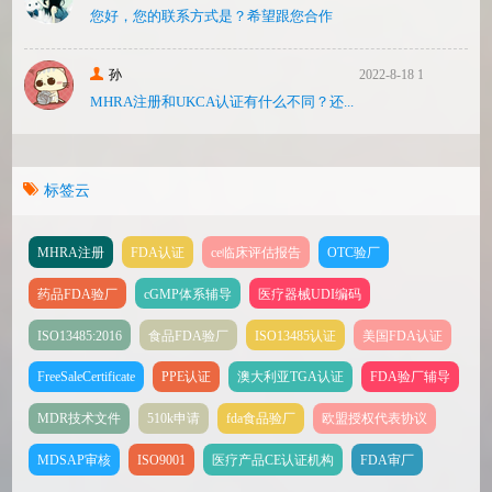
您好，您的联系方式是？希望跟您合作
孙
2022-8-18 17:47
MHRA注册和UKCA认证有什么不同？还...
标签云
MHRA注册
FDA认证
ce临床评估报告
OTC验厂
药品FDA验厂
cGMP体系辅导
医疗器械UDI编码
ISO13485:2016
食品FDA验厂
ISO13485认证
美国FDA认证
FreeSaleCertificate
PPE认证
澳大利亚TGA认证
FDA验厂辅导
MDR技术文件
510k申请
fda食品验厂
欧盟授权代表协议
MDSAP审核
ISO9001
医疗产品CE认证机构
FDA审厂