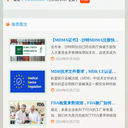
推荐图文
【MDMA证书】-沙特MDMA注册快速下证
近年来，沙特阿拉伯已经在医疗保健方面投
入大量资金并将继续增加支出，这使其成为
医疗设备制造商感兴趣的市场。然而，想要
2024年05月30日
在该国销售其设备的制造商首先必须满足监
管要求，即他们必须在沙特阿拉伯获得其设
MDR技术文件要求，MDR CE认证办理
备的授权。开启沙特医疗器械上市合规业
欧盟医疗器械法规（MDR）中技术文件的主
务，FDASUNGO全球合规业务版图再添新模
要目的是证明医疗器械满足一般安全和性能
块。F
要求。无论类别如何，所有医疗设备都必须
2024年03月27日
提供技术文件。MDR附件 2和附件 3涵盖了
有关技术文件的要求。MDR技术文档结构：
FDA检查来势汹汹，FDA验厂如何应对？
设备描述和规格，
最近，多家企业收到了FDA的工厂审查通
知，我们作为美代也收到了FDA要求审核我
们客户验厂的通知邮件。起因是2023年12
2024年03月27日
月，美国参议员马可·卢比奥（MarcoRubio）