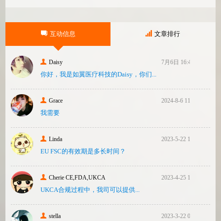
联合8位参议员认为FDA疏于检查中国和印度
等美国以外的药械制造商（尤其是医疗器
械）并已危及美国患者和美国国内厂商，因
互动信息
文章排行
此联
Daisy
7月6日 16:47
你好，我是如翼医疗科技的Daisy，你们...
Grace
2024-8-6 11:14
我需要
Linda
2023-5-22 10:43
EU FSC的有效期是多长时间？
Cherie CE,FDA,UKCA
2023-4-25 16:24
UKCA合‮过规‬程中，我司可‮提以‬供...
stella
2023-3-22 08:31