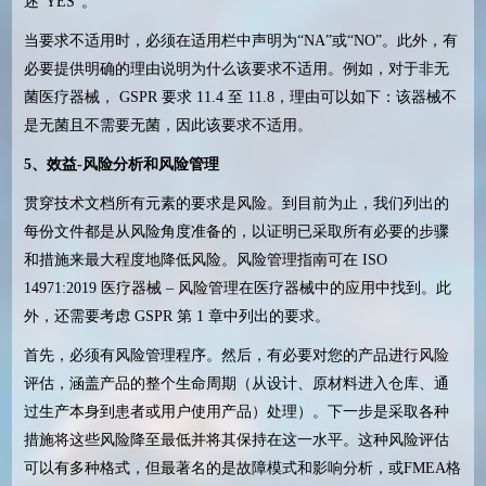
述
“YES”
。
当要求不适用时，必须在适用栏中声明为“
NA”
或
“NO”
。此外，有
必要提供明确的理由说明为什么该要求不适用。例如，对于非无
菌医疗器械，
GSPR
要求
11.4
至
11.8
，理由可以如下：该器械不
是无菌且不需要无菌，因此该要求不适用。
5
、效益
-
风险分析和风险管理
贯穿技术文档所有元素的要求是风险。到目前为止，我们列出的
每份文件都是从风险角度准备的，以证明已采取所有必要的步骤
和措施来最大程度地降低风险。风险管理指南可在
ISO
14971:2019
医疗器械
–
风险管理在医疗器械中的应用中找到。此
外，还需要考虑
GSPR
第
1
章中列出的要求。
首先，必须有风险管理程序。然后，有必要对您的产品进行风险
评估，涵盖产品的整个生命周期（从设计、原材料进入仓库、通
过生产本身到患者或用户使用产品）处理）。下一步是采取各种
措施将这些风险降至最低并将其保持在这一水平。这种风险评估
可以有多种格式，但最著名的是故障模式和影响分析，或
FMEA
格