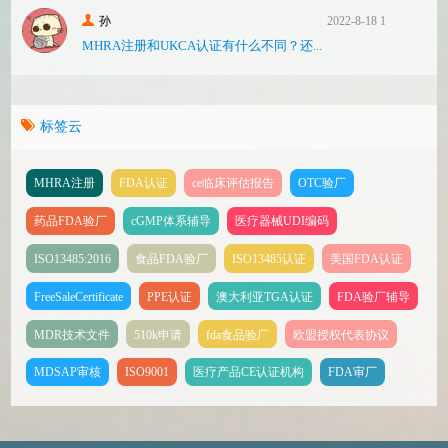
孙
2022-8-18 17:47
MHRA注册和UKCA认证有什么不同？还...
标签云
MHRA注册
FDA认证
ce临床评估报告
OTC验厂
药品FDA验厂
cGMP体系辅导
医疗器械UDI编码
ISO13485:2016
食品FDA验厂
ISO13485认证
美国FDA认证
FreeSaleCertificate
PPE认证
澳大利亚TGA认证
FDA验厂辅导
MDR技术文件
510k申请
fda食品验厂
欧盟授权代表协议
MDSAP审核
ISO9001
医疗产品CE认证机构
FDA审厂