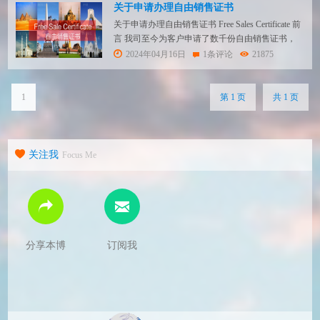
关于申请办理自由销售证书
关于申请办理自由销售证书 Free Sales Certificate 前
言 我司至今为客户申请了数千份自由销售证书，
其签发机构包括了国内行业协会、国内主管机构和
2024年04月16日
1条评论
21875
欧盟主管机构，其中欧盟主管机构（英国和荷兰）
签发的占到90%以上。 PART 1 自由销售证书的定
义 自由销售证明，又称为出口销售证明，英文名
1
第 1 页
共 1 页
称为Free...
关注我
Focus Me
分享本博
订阅我