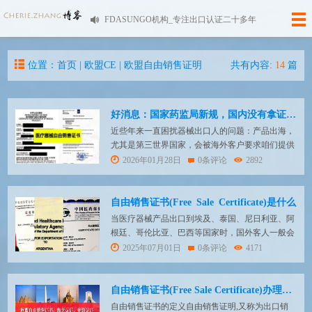
FDASUNGO机构_专注出口认证二十多年
位置：首页 |
欧盟CE
|
欧盟自由销售证明
共有内容:
14
篇
好消息：国家药监局新规，国内没有拿证，也可以办理医疗器械自由销售证
近些年来一直困扰器械出口人的问题：产品出海，
尤其是第三世界国家，会被海外客户要求咱们提供
资质证书如CE、ISO13485、CFS自由销售证书、
2026年01月28日
0条评论
2892
海牙/使馆认证等等，其中对于国内没有市场的厂
家来说办理药监出具的自由销售证书最为头疼。
为支持医疗器械出口贸易，规范药品监督管理部门
自由销售证书(Free Sale Certificate)是什么
出具医疗器械出口销售证明的服务性事项办理，国
当医疗器械产品出口到埃及、泰国、尼日利亚、阿
家...
根廷、哥伦比亚、巴西等国家时，国外客人一般会
要求供应商提供自由销售证，而且会倾向于使用欧
2025年07月01日
0条评论
4171
盟国家官方机构颁发的自由销售证。那么什么是自
由销售证（Free Sale Certificate / Certificates of Free
Sale）呢？其具体办理流程有是怎样的呢？P...
自由销售证书(Free Sale Certificate)办理费用/周期/流程
自由销售证书的定义自由销售证明,又称为出口销