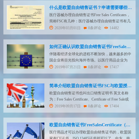
行欧盟相关的指令和法律对该制造商所要求的特定
的职责。欧...
什么是欧盟自由销售证书？申请需要哪些资料？
医疗器械办理自由销售证书Free Sales Certificates，
简称FSC有几种：医疗器械办理自由销售证书有几
种：1：是生产企业，企业有中国的注册证生产许
2020年03月01日
0条评论
14482
可证，可以直接到中国食品药品监督管理局办理中
国药监局出的医疗器械产品出口销售证明2：需要
有注册证和许可证，可以由医药保健品商会这些出
如何正确认识欧盟自由销售证书FreeSalesCertificate
局的自由销售证书3：任何国...
伴随着经济全球化的进程不断加快，越来越多的中
国企业将目光投向海外市场。以医疗用品企业为
例，医疗器械产品销往欧盟，只要有CE证书即
2019年07月21日
0条评论
17417
可。但您持CE证书去很多非欧盟国家注册，很多
国家会要求您提供欧盟政府签发的欧盟自由销售证
明Free Sales Certificate。在本篇文章中会为您就自
简单介绍欧盟自由销售证书FSC与欧盟授权代表的用途
由销售证做出详细解读。 1. 什么...
欧盟自由销售证书也叫出口销售证明书 英文名称
为：Free Sales Certificate、Certificate of Free Sale或
者Certificate ForExportation of Medical Products；简
2019年09月17日
0条评论
17404
称：FSC 或 CFS。 自由销售证书源于欧洲, 起初，
欧洲经济区协定（E...
欧盟自由销售证书FreeSalesCertificate（简称FSC）申请流程及周期
医疗用品才可以办理欧盟自由销售证书的，欧盟国
家有CE证书，ISO 13485证书就可以了，中东，南