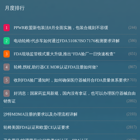
月度排行
PPWR欧盟新包装法8月全面实施，包装合规刻不容缓
(244)
电动轮椅/代步车如何通过FDA 510K?ISO 7176检测要求详解
(586)
FDA现场监管模式重大升级,推出“FDA验厂一日快速检查”
(651)
轮椅,拐杖,助行器CE MDR认证FDA注册如何做?
(867)
收到FDA验厂通知时，如何确保医疗器械符合FDA质量体系要求?
(1703)
好消息：国家药监局新规，国内没有拿证，也可以办理医疗器械自由
销售证
(2892)
沙特MDMA注册的要求以及办理流程详解
(2193)
轮椅美国FDA认证和欧盟CE认证要求
(2817)