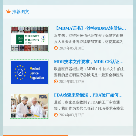
推荐图文
【MDMA证书】-沙特MDMA注册快速下证
近年来，沙特阿拉伯已经在医疗保健方面投
入大量资金并将继续增加支出，这使其成为
医疗设备制造商感兴趣的市场。然而，想要
2024年05月30日
在该国销售其设备的制造商首先必须满足监
管要求，即他们必须在沙特阿拉伯获得其设
MDR技术文件要求，MDR CE认证办理
备的授权。开启沙特医疗器械上市合规业
欧盟医疗器械法规（MDR）中技术文件的主
务，FDASUNGO全球合规业务版图再添新模
要目的是证明医疗器械满足一般安全和性能
块。F
要求。无论类别如何，所有医疗设备都必须
2024年03月27日
提供技术文件。MDR附件 2和附件 3涵盖了
有关技术文件的要求。MDR技术文档结构：
FDA检查来势汹汹，FDA验厂如何应对？
设备描述和规格，
最近，多家企业收到了FDA的工厂审查通
知，我们作为美代也收到了FDA要求审核我
们客户验厂的通知邮件。起因是2023年12
2024年03月27日
月，美国参议员马可·卢比奥（MarcoRubio）
联合8位参议员认为FDA疏于检查中国和印度
等美国以外的药械制造商（尤其是医疗器