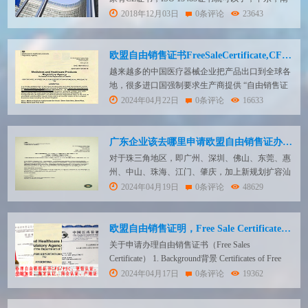
美 尤其是：沙特、阿根廷、埃及 这些国家会要这
2018年12月03日
0条评论
23643
种欧盟自由销售证书的，客户销售企业的产品的时
候，当地政府要求必须注册成功才可以销售产品，
那么注册的时候是需要这些文件的，MHRA颁发的
欧盟自由销售证书FreeSaleCertificate,CFS认证
自由销售证书，能证明企业生产的产品满足欧盟...
越来越多的中国医疗器械企业把产品出口到全球各
地，很多进口国强制要求生产商提供 “自由销售证
书（FSC）” 他们并不认可中国药监局出具的相关
2024年04月22日
0条评论
16633
证书，只认可欧盟国家官方机构出具的 “自由销售
证书（FSC）”。1. 什么是自由销售证书?自由销售
证书Free SalesCertificates，简称FSC。通常用于医
广东企业该去哪里申请欧盟自由销售证办理流程是什么
疗产品的出口...
对于珠三角地区，即广州、深圳、佛山、东莞、惠
州、中山、珠海、江门、肇庆，加上新规划扩容汕
尾（深汕特别合作区）、清远、云浮、河源、韶
2024年04月19日
0条评论
48629
关，许多企业进行生产销售。平日里，总是有人会
问，什么是自由销售证，埃及、阿根廷、哥伦比
亚、越南、沙特等客户口中提到的欧盟自由销售证
欧盟自由销售证明，Free Sale Certificate，CFS认证
是什么，怎么办，流程复杂吗，需要提供什么材
关于申请办理自由销售证书（Free Sales
料，有效期多长，是...
Certificate） 1. Background背景 Certificates of Free
Sale are documentsused inthe registration or renewal of
2024年04月17日
0条评论
19362
the registration, of medical...