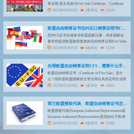
售证明,英文名称为Free Sale Certificate、Certificate
of Free Sale,简称为FSC或者CFS。CFS是由国际上
2023年08月01日
1条评论
52420
发达程度较高、医疗器械监管体系较完善的经济体
当局签发的以证明医疗器械在该地区可以自由销售
的文件。 全世界200多个国家和地...
欧盟自由销售证书也叫出口销售证明书CFS是什么？如何办理？
您持CE证书去很多非欧盟国家注册，很多国家会
要求您提供欧盟政府签发的自由销售证明Free Sales
Certificate。欧盟成员国以外的一些国家，比如埃
2022年06月01日
0条评论
13296
及、巴西、阿根廷、印度尼西亚、委内瑞拉等国家
会要求企业出示CFS证书。 中东，南美 尤其是：
沙特、阿根廷、埃及 这些国家会要这种欧盟自由
办理欧盟自由销售证明CFS，需要什么手续?
销售证书的，客户销售企业...
欧盟自由销售证书（Certificate of Free Sale）是什
么？指的是欧盟国家的主管当局出具的证明企业医
疗产品可以在特定区域自由销售的文件，简称为
2022年05月08日
1条评论
16662
CFS。目前欧洲所有的CFS 只给位于其境内的公司
颁发，这些公司可以是制造商、欧盟代表、 贴牌
厂商。因此中国的企业要申请CFS证书，只能是通
荷兰欧盟授权代表、欧盟自由销售证书怎么做？
过其欧盟授权代表来完成...
欧盟授权代表(European Authorised Representative或
European Authorized Representative)是指由位于欧洲
经济区EEA(包括EU与EFTA)境外的制造商明确指
2020年03月24日
0条评论
19360
定的一家公司。该公司可代表EEA境外的制造商履