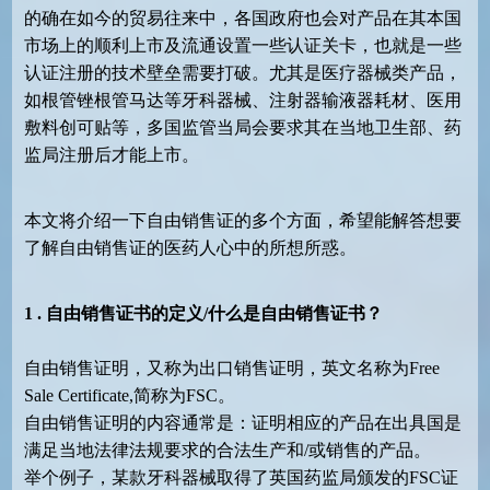
的确在如今的贸易往来中，各国政府也会对产品在其本国
市场上的顺利上市及流通设置一些认证关卡，也就是一些
认证注册的技术壁垒需要打破。尤其是医疗器械类产品，
如根管锉根管马达等牙科器械、注射器输液器耗材、医用
敷料创可贴等，多国监管当局会要求其在当地卫生部、药
监局注册后才能上市。
本文将介绍一下自由销售证的多个方面，希望能解答想要
了解自由销售证的医药人心中的所想所惑。
1 . 自由销售
证书
的定义
/什么是自由销售
证书
？
自由销售证明，又称为出口销售证明，英文名称为
Free
Sale Certificate,简称为FSC。
自由销售证明的内容通常是：证明相应的产品在出具国是
满足当地法律法规要求的合法生产和
/或销售的产品。
举个例子，某款牙科器械取得了英国药监局颁发的
FSC证