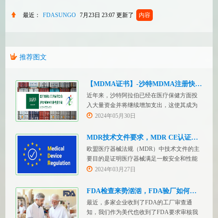
最近：
FDASUNGO
7月23日 23:07
更新了
内容
推荐图文
【MDMA证书】-沙特MDMA注册快速下证
近年来，沙特阿拉伯已经在医疗保健方面投
入大量资金并将继续增加支出，这使其成为
医疗设备制造商感兴趣的市场。然而，想要
2024年05月30日
在该国销售其设备的制造商首先必须满足监
管要求，即他们必须在沙特阿拉伯获得其设
MDR技术文件要求，MDR CE认证办理
备的授权。开启沙特医疗器械上市合规业
欧盟医疗器械法规（MDR）中技术文件的主
务，FDASUNGO全球合规业务版图再添新模
要目的是证明医疗器械满足一般安全和性能
块。F
要求。无论类别如何，所有医疗设备都必须
2024年03月27日
提供技术文件。MDR附件 2和附件 3涵盖了
有关技术文件的要求。MDR技术文档结构：
FDA检查来势汹汹，FDA验厂如何应对？
设备描述和规格，
最近，多家企业收到了FDA的工厂审查通
知，我们作为美代也收到了FDA要求审核我