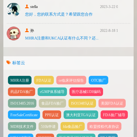
stella
2023-3-22 08:31
您好，您的联系方式是？希望跟您合作
孙
2022-8-18 17:47
MHRA注册和UKCA认证有什么不同？还...
标签云
MHRA注册
FDA认证
ce临床评估报告
OTC验厂
药品FDA验厂
cGMP体系辅导
医疗器械UDI编码
ISO13485:2016
食品FDA验厂
ISO13485认证
美国FDA认证
FreeSaleCertificate
PPE认证
澳大利亚TGA认证
FDA验厂辅导
MDR技术文件
510k申请
fda食品验厂
欧盟授权代表协议