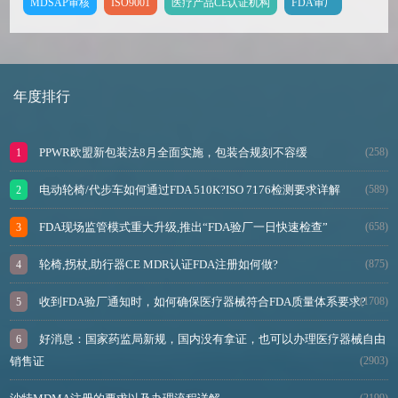
MDSAP审核
ISO9001
医疗产品CE认证机构
FDA审厂
年度排行
PPWR欧盟新包装法8月全面实施，包装合规刻不容缓
(258)
电动轮椅/代步车如何通过FDA 510K?ISO 7176检测要求详解
(589)
FDA现场监管模式重大升级,推出“FDA验厂一日快速检查”
(658)
轮椅,拐杖,助行器CE MDR认证FDA注册如何做?
(875)
收到FDA验厂通知时，如何确保医疗器械符合FDA质量体系要求?
(1708)
好消息：国家药监局新规，国内没有拿证，也可以办理医疗器械自由
销售证
(2903)
(2199)