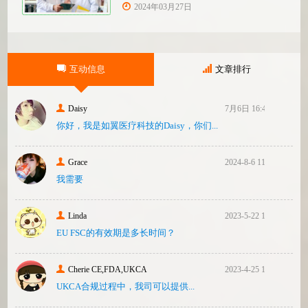
们客户验厂的通知邮件。起因是2023年12
2024年03月27日
月，美国参议员马可·卢比奥（MarcoRubio）
联合8位参议员认为FDA疏于检查中国和印度
等美国以外的药械制造商（尤其是医疗器
械）并已危及美国患者和美国国内厂商，因
互动信息
文章排行
此联
Daisy
7月6日 16:47
你好，我是如翼医疗科技的Daisy，你们...
Grace
2024-8-6 11:14
我需要
Linda
2023-5-22 10:43
EU FSC的有效期是多长时间？
Cherie CE,FDA,UKCA
2023-4-25 16:24
UKCA合‮过规‬程中，我司可‮提以‬供...