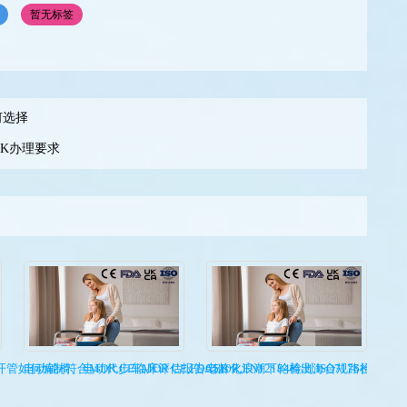
暂无标签
何选择
0K办理要求
管如何编制符合MDR CE临床评估报告CER？
电动轮椅、电动代步车MDR CE,FDA510K,EN12184检测,ISO7176检测
老龄化浪潮下轮椅出海合规路径：FDA510K