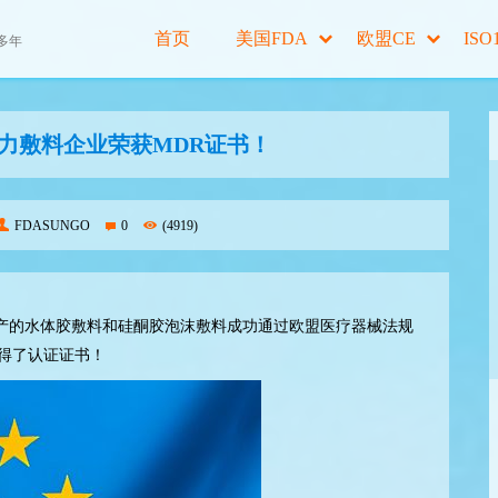
首页
美国FDA
欧盟CE
ISO
多年
力敷料企业荣获MDR证书！
FDASUNGO
0
(4919)
产的水体胶敷料和硅酮胶泡沫敷料成功通过欧盟医疗器械法规
得了认证证书！