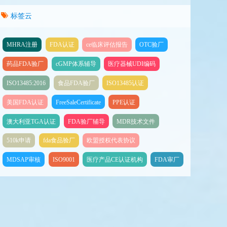
标签云
MHRA注册
FDA认证
ce临床评估报告
OTC验厂
药品FDA验厂
cGMP体系辅导
医疗器械UDI编码
ISO13485:2016
食品FDA验厂
ISO13485认证
美国FDA认证
FreeSaleCertificate
PPE认证
澳大利亚TGA认证
FDA验厂辅导
MDR技术文件
510k申请
fda食品验厂
欧盟授权代表协议
MDSAP审核
ISO9001
医疗产品CE认证机构
FDA审厂