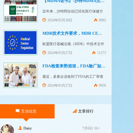
【MDMA证书】-沙特MDMA注册快速下证
近年来，沙特阿拉伯已经在医疗保健方
面投入大量资金并将继续增加支出，这
2024年05月30日
8992
使其成为医疗设备制造商感兴趣的市
场。然而，想要在该国销售其设备的制
MDR技术文件要求，MDR CE认证办理
造商首先必须满足监管要求，即他们必
欧盟医疗器械法规（MDR）中技术文件
须在沙特阿拉伯获得其设备的授权。开
的主要目的是证明医疗器械满足一般安
2024年03月27日
11273
启沙特医疗器械上市合规业务，
全和性能要求。无论类别如何，所有医
FDASUNGO全球合规业务版图再添新模
疗设备都必须提供技术文件。MDR附件
FDA检查来势汹汹，FDA验厂如何应对？
块。F
2和附件 3涵盖了有关技术文件的要求。
最近，多家企业收到了FDA的工厂审查
MDR技术文档结构：设备描述和规格，
通知，我们作为美代也收到了FDA要求
2024年03月27日
9959
审核我们客户验厂的通知邮件。起因是
2023年12月，美国参议员马可·卢比奥
（MarcoRubio）联合8位参议员认为FDA
互动信息
文章排行
疏于检查中国和印度等美国以外的药械
制造商（尤其是医疗器械）并已危及美
国患者和美国国内厂商，因此联
Daisy
7月6日 16:47