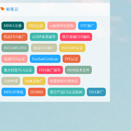
标签云
MHRA注册
FDA认证
ce临床评估报告
OTC验厂
药品FDA验厂
cGMP体系辅导
医疗器械UDI编码
ISO13485:2016
食品FDA验厂
ISO13485认证
美国FDA认证
FreeSaleCertificate
PPE认证
澳大利亚TGA认证
FDA验厂辅导
MDR技术文件
510k申请
fda食品验厂
欧盟授权代表协议
MDSAP审核
ISO9001
医疗产品CE认证机构
FDA审厂