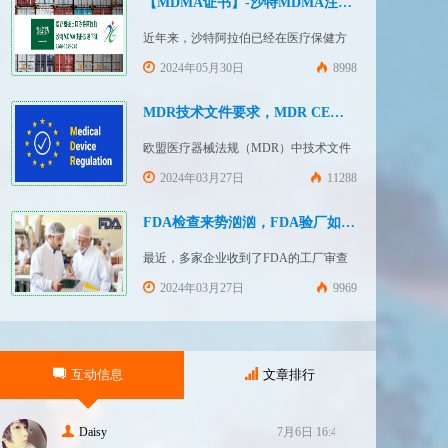
【MDMA证书】-沙特MDMA注册快速下证
近年来，沙特阿拉伯已经在医疗保健方
面投入大量资金并将继续增加支出，这
2024年05月30日
8998
使其成为医疗设备制造商感兴趣的市
场。然而，想要在该国销售其设备的制
MDR技术文件要求，MDR CE认证办理
造商首先必须满足监管要求，即他们必
欧盟医疗器械法规（MDR）中技术文件
须在沙特阿拉伯获得其设备的授权。开
的主要目的是证明医疗器械满足一般安
2024年03月27日
11288
启沙特医疗器械上市合规业务，
全和性能要求。无论类别如何，所有医
FDASUNGO全球合规业务版图再添新模
疗设备都必须提供技术文件。MDR附件
FDA检查来势汹汹，FDA验厂如何应对？
块。F
2和附件 3涵盖了有关技术文件的要求。
最近，多家企业收到了FDA的工厂审查
MDR技术文档结构：设备描述和规格，
通知，我们作为美代也收到了FDA要求
2024年03月27日
9969
审核我们客户验厂的通知邮件。起因是
2023年12月，美国参议员马可·卢比奥
（MarcoRubio）联合8位参议员认为FDA
互动信息
文章排行
疏于检查中国和印度等美国以外的药械
制造商（尤其是医疗器械）并已危及美
国患者和美国国内厂商，因此联
Daisy
7月6日 16:47