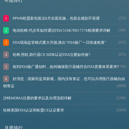
年度排行
PPWR欧盟新包装法8月全面实施，包装合规刻不容缓
(252)
电动轮椅/代步车如何通过FDA 510K?ISO 7176检测要求详解
(589)
FDA现场监管模式重大升级,推出“FDA验厂一日快速检查”
(655)
轮椅,拐杖,助行器CE MDR认证FDA注册如何做?
(872)
收到FDA验厂通知时，如何确保医疗器械符合FDA质量体系要求?
(1706)
好消息：国家药监局新规，国内没有拿证，也可以办理医疗器械自由
销售证
(2899)
沙特MDMA注册的要求以及办理流程详解
(2196)
轮椅美国FDA认证和欧盟CE认证要求
(2826)
月度排行