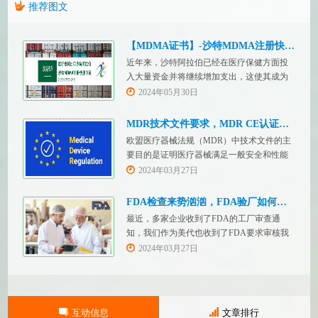
推荐图文
【MDMA证书】-沙特MDMA注册快速下证
近年来，沙特阿拉伯已经在医疗保健方面投
入大量资金并将继续增加支出，这使其成为
医疗设备制造商感兴趣的市场。然而，想要
2024年05月30日
在该国销售其设备的制造商首先必须满足监
管要求，即他们必须在沙特阿拉伯获得其设
MDR技术文件要求，MDR CE认证办理
备的授权。开启沙特医疗器械上市合规业
欧盟医疗器械法规（MDR）中技术文件的主
务，FDASUNGO全球合规业务版图再添新模
要目的是证明医疗器械满足一般安全和性能
块。F
要求。无论类别如何，所有医疗设备都必须
2024年03月27日
提供技术文件。MDR附件 2和附件 3涵盖了
有关技术文件的要求。MDR技术文档结构：
FDA检查来势汹汹，FDA验厂如何应对？
设备描述和规格，
最近，多家企业收到了FDA的工厂审查通
知，我们作为美代也收到了FDA要求审核我
们客户验厂的通知邮件。起因是2023年12
2024年03月27日
月，美国参议员马可·卢比奥（MarcoRubio）
联合8位参议员认为FDA疏于检查中国和印度
等美国以外的药械制造商（尤其是医疗器
械）并已危及美国患者和美国国内厂商，因
互动信息
文章排行