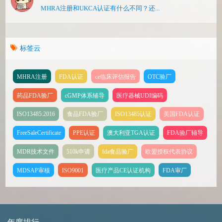
MHRA注册和UKCA认证有什么不同？还...
标签云
MHRA注册
FDA认证
ce临床评估报告
OTC验厂
药品FDA验厂
cGMP体系辅导
医疗器械UDI编码
ISO13485:2016
食品FDA验厂
ISO13485认证
美国FDA认证
FreeSaleCertificate
PPE认证
澳大利亚TGA认证
FDA验厂辅导
MDR技术文件
510k申请
fda食品验厂
欧盟授权代表协议
MDSAP审核
ISO9001
医疗产品CE认证机构
FDA审厂