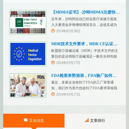
【MDMA证书】-沙特MDMA注册快速下证
近年来，沙特阿拉伯已经在医疗保健方面投
入大量资金并将继续增加支出，这使其成为
医疗设备制造商感兴趣的市场。然而，想要
2024年05月30日
在该国销售其设备的制造商首先必须满足监
管要求，即他们必须在沙特阿拉伯获得其设
MDR技术文件要求，MDR CE认证办理
备的授权。开启沙特医疗器械上市合规业
欧盟医疗器械法规（MDR）中技术文件的主
务，FDASUNGO全球合规业务版图再添新模
要目的是证明医疗器械满足一般安全和性能
块。F
要求。无论类别如何，所有医疗设备都必须
2024年03月27日
提供技术文件。MDR附件 2和附件 3涵盖了
有关技术文件的要求。MDR技术文档结构：
FDA检查来势汹汹，FDA验厂如何应对？
设备描述和规格，
最近，多家企业收到了FDA的工厂审查通
知，我们作为美代也收到了FDA要求审核我
们客户验厂的通知邮件。起因是2023年12
2024年03月27日
月，美国参议员马可·卢比奥（MarcoRubio）
联合8位参议员认为FDA疏于检查中国和印度
等美国以外的药械制造商（尤其是医疗器
械）并已危及美国患者和美国国内厂商，因
互动信息
文章排行
此联