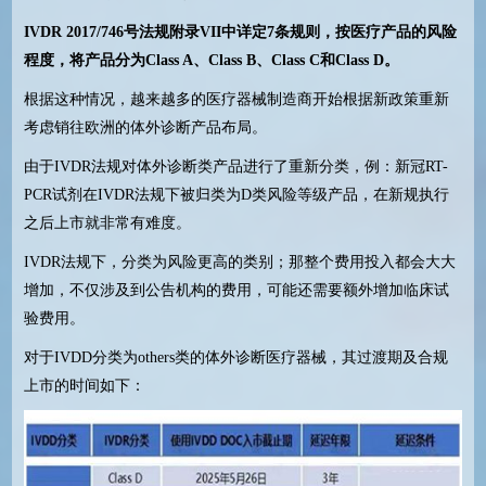
IVDR 2017/746
号法规附录
VII
中详定
7
条规则，按医疗产品的风险
程度，将产品分为
Class A
、
Class B
、
Class C
和
Class D
。
根据这种情况，越来越多的医疗器械制造商开始根据新政策重新
考虑销往欧洲的体外诊断产品布局。
由于IVDR法规对体外诊断类产品进行了重新分类，例：新冠RT-
PCR试剂在IVDR法规下被归类为D类风险等级产品，在新规执行
之后上市就非常有难度。
IVDR法规下，分类为风险更高的类别；那整个费用投入都会大大
增加，不仅涉及到公告机构的费用，可能还需要额外增加临床试
验费用。
对于IVDD分类为others类的体外诊断医疗器械，其过渡期及合规
上市的时间如下：