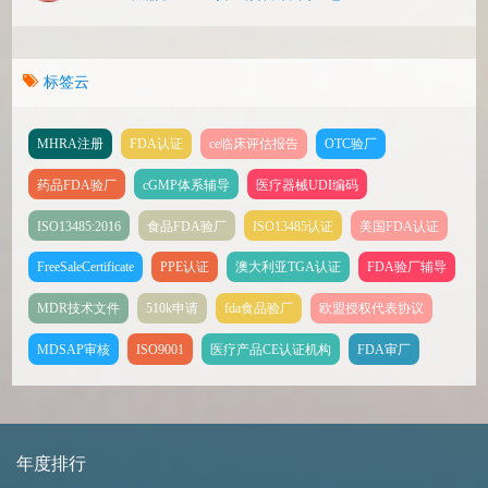
标签云
MHRA注册
FDA认证
ce临床评估报告
OTC验厂
药品FDA验厂
cGMP体系辅导
医疗器械UDI编码
ISO13485:2016
食品FDA验厂
ISO13485认证
美国FDA认证
FreeSaleCertificate
PPE认证
澳大利亚TGA认证
FDA验厂辅导
MDR技术文件
510k申请
fda食品验厂
欧盟授权代表协议
MDSAP审核
ISO9001
医疗产品CE认证机构
FDA审厂
年度排行