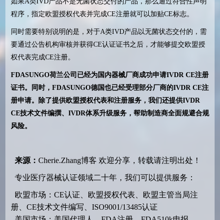
如果
A
类
IVD
产品不是无菌状态交付的产品，那么通过符合性声明
程序，指定欧盟授权代表并完成
CE
注册就可以加贴
CE
标志。
同时需要特别说明的是，对于
A
类
IVD
产品以无菌状态交付的，需
要通过公告机构审核并获得
CE
认证证书之后，才能够提交欧盟授
权代表完成
CE
注册。
FDASUNGO
荷兰公司已经为国内器械厂商成功申请
IVDR CE
注册
证书。同时，
FDASUNGO
德国也已经受理部分厂商的
IVDR CE
注
册申请。除了提供欧盟授权代表和注册服务，我们还提供
IVDR
CE
技术文件编撰、IVDR体系升级服务，帮助制造商全面规避合规
风险。
来源：
Cherie.Zhang博客
欢迎分享，转载请注明出处！
专业医疗器械认证领域二十年，我们可以提供服务：
欧盟市场：CE认证、欧盟授权代表、欧盟主管当局注
册、CE技术文件编写、ISO9001/13485认证
美国市场：美国代理人、FDA注册、FDA510k申报、