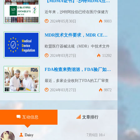
【MDMA证书】-沙特MDMA注册快速下证
近年来，沙特阿拉伯已经在医疗保健方
面投入大量资金并将继续增加支出，这
2024年05月30日
9003
使其成为医疗设备制造商感兴趣的市
场。然而，想要在该国销售其设备的制
MDR技术文件要求，MDR CE认证办理
造商首先必须满足监管要求，即他们必
欧盟医疗器械法规（MDR）中技术文件
须在沙特阿拉伯获得其设备的授权。开
的主要目的是证明医疗器械满足一般安
2024年03月27日
11292
启沙特医疗器械上市合规业务，
全和性能要求。无论类别如何，所有医
FDASUNGO全球合规业务版图再添新模
疗设备都必须提供技术文件。MDR附件
FDA检查来势汹汹，FDA验厂如何应对？
块。F
2和附件 3涵盖了有关技术文件的要求。
最近，多家企业收到了FDA的工厂审查
MDR技术文档结构：设备描述和规格，
通知，我们作为美代也收到了FDA要求
2024年03月27日
9972
审核我们客户验厂的通知邮件。起因是
2023年12月，美国参议员马可·卢比奥
（MarcoRubio）联合8位参议员认为FDA
互动信息
文章排行
疏于检查中国和印度等美国以外的药械
制造商（尤其是医疗器械）并已危及美
国患者和美国国内厂商，因此联
Daisy
7月6日 16:47