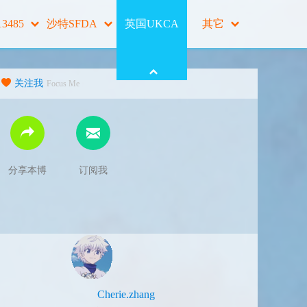
13485
沙特SFDA
英国UKCA
其它
关注我
Focus Me
分享本博
订阅我
Cherie.zhang