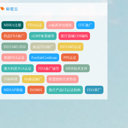
标签云
MHRA注册
FDA认证
ce临床评估报告
OTC验厂
药品FDA验厂
cGMP体系辅导
医疗器械UDI编码
ISO13485:2016
食品FDA验厂
ISO13485认证
美国FDA认证
FreeSaleCertificate
PPE认证
澳大利亚TGA认证
FDA验厂辅导
MDR技术文件
510k申请
fda食品验厂
欧盟授权代表协议
MDSAP审核
ISO9001
医疗产品CE认证机构
FDA审厂