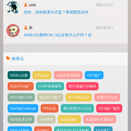
stella
2023-3-22 08:31
您好，您的联系方式是？希望跟您合作
孙
2022-8-18 17:47
MHRA注册和UKCA认证有什么不同？还...
标签云
MHRA注册
FDA认证
ce临床评估报告
OTC验厂
药品FDA验厂
cGMP体系辅导
医疗器械UDI编码
ISO13485:2016
食品FDA验厂
ISO13485认证
美国FDA认证
FreeSaleCertificate
PPE认证
澳大利亚TGA认证
FDA验厂辅导
MDR技术文件
510k申请
fda食品验厂
欧盟授权代表协议
MDSAP审核
ISO9001
医疗产品CE认证机构
FDA审厂