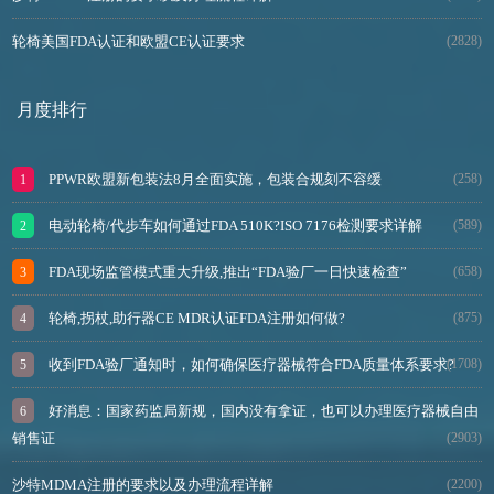
轮椅美国FDA认证和欧盟CE认证要求
(2828)
月度排行
PPWR欧盟新包装法8月全面实施，包装合规刻不容缓
(258)
电动轮椅/代步车如何通过FDA 510K?ISO 7176检测要求详解
(589)
FDA现场监管模式重大升级,推出“FDA验厂一日快速检查”
(658)
轮椅,拐杖,助行器CE MDR认证FDA注册如何做?
(875)
收到FDA验厂通知时，如何确保医疗器械符合FDA质量体系要求?
(1708)
好消息：国家药监局新规，国内没有拿证，也可以办理医疗器械自由
销售证
(2903)
沙特MDMA注册的要求以及办理流程详解
(2200)