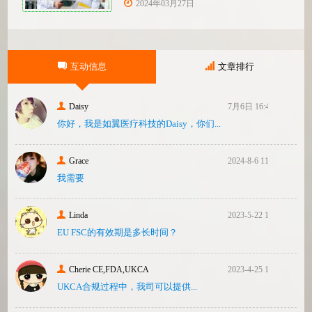
们客户验厂的通知邮件。起因是2023年12
2024年03月27日
月，美国参议员马可·卢比奥（MarcoRubio）
联合8位参议员认为FDA疏于检查中国和印度
等美国以外的药械制造商（尤其是医疗器
械）并已危及美国患者和美国国内厂商，因
互动信息
文章排行
此联
Daisy
7月6日 16:47
你好，我是如翼医疗科技的Daisy，你们...
Grace
2024-8-6 11:14
我需要
Linda
2023-5-22 10:43
EU FSC的有效期是多长时间？
Cherie CE,FDA,UKCA
2023-4-25 16:24
UKCA合‮过规‬程中，我司可‮提以‬供...