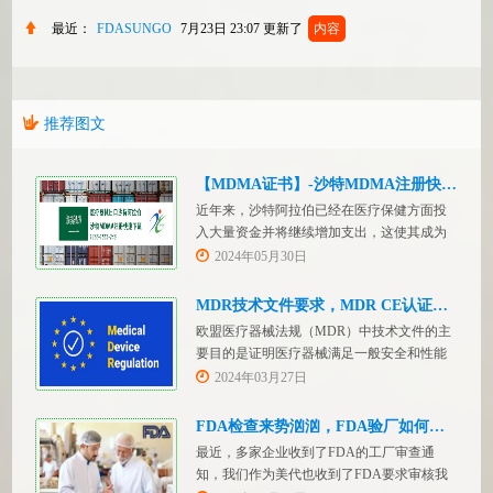
最近：
FDASUNGO
7月23日 23:07
更新了
内容
推荐图文
【MDMA证书】-沙特MDMA注册快速下证
近年来，沙特阿拉伯已经在医疗保健方面投
入大量资金并将继续增加支出，这使其成为
医疗设备制造商感兴趣的市场。然而，想要
2024年05月30日
在该国销售其设备的制造商首先必须满足监
管要求，即他们必须在沙特阿拉伯获得其设
MDR技术文件要求，MDR CE认证办理
备的授权。开启沙特医疗器械上市合规业
欧盟医疗器械法规（MDR）中技术文件的主
务，FDASUNGO全球合规业务版图再添新模
要目的是证明医疗器械满足一般安全和性能
块。F
要求。无论类别如何，所有医疗设备都必须
2024年03月27日
提供技术文件。MDR附件 2和附件 3涵盖了
有关技术文件的要求。MDR技术文档结构：
FDA检查来势汹汹，FDA验厂如何应对？
设备描述和规格，
最近，多家企业收到了FDA的工厂审查通
知，我们作为美代也收到了FDA要求审核我