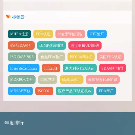
标签云
MHRA注册
FDA认证
ce临床评估报告
OTC验厂
药品FDA验厂
cGMP体系辅导
医疗器械UDI编码
ISO13485:2016
食品FDA验厂
ISO13485认证
美国FDA认证
FreeSaleCertificate
PPE认证
澳大利亚TGA认证
FDA验厂辅导
MDR技术文件
510k申请
fda食品验厂
欧盟授权代表协议
MDSAP审核
ISO9001
医疗产品CE认证机构
FDA审厂
年度排行