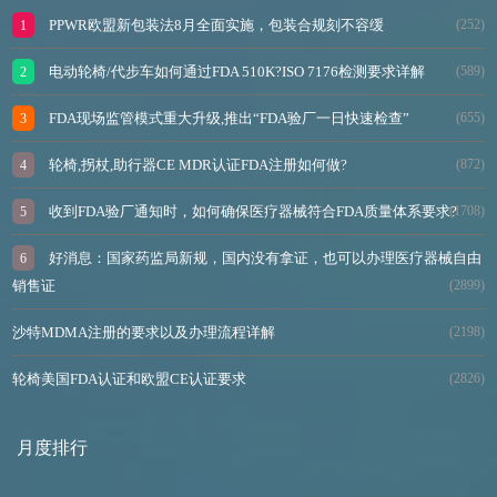
PPWR欧盟新包装法8月全面实施，包装合规刻不容缓
(252)
电动轮椅/代步车如何通过FDA 510K?ISO 7176检测要求详解
(589)
FDA现场监管模式重大升级,推出“FDA验厂一日快速检查”
(655)
轮椅,拐杖,助行器CE MDR认证FDA注册如何做?
(872)
收到FDA验厂通知时，如何确保医疗器械符合FDA质量体系要求?
(1708)
好消息：国家药监局新规，国内没有拿证，也可以办理医疗器械自由
销售证
(2899)
沙特MDMA注册的要求以及办理流程详解
(2198)
轮椅美国FDA认证和欧盟CE认证要求
(2826)
月度排行