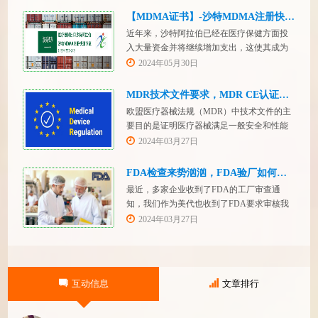
【MDMA证书】-沙特MDMA注册快速下证
近年来，沙特阿拉伯已经在医疗保健方面投
入大量资金并将继续增加支出，这使其成为
医疗设备制造商感兴趣的市场。然而，想要
2024年05月30日
在该国销售其设备的制造商首先必须满足监
管要求，即他们必须在沙特阿拉伯获得其设
MDR技术文件要求，MDR CE认证办理
备的授权。开启沙特医疗器械上市合规业
欧盟医疗器械法规（MDR）中技术文件的主
务，FDASUNGO全球合规业务版图再添新模
要目的是证明医疗器械满足一般安全和性能
块。F
要求。无论类别如何，所有医疗设备都必须
2024年03月27日
提供技术文件。MDR附件 2和附件 3涵盖了
有关技术文件的要求。MDR技术文档结构：
FDA检查来势汹汹，FDA验厂如何应对？
设备描述和规格，
最近，多家企业收到了FDA的工厂审查通
知，我们作为美代也收到了FDA要求审核我
们客户验厂的通知邮件。起因是2023年12
2024年03月27日
月，美国参议员马可·卢比奥（MarcoRubio）
联合8位参议员认为FDA疏于检查中国和印度
等美国以外的药械制造商（尤其是医疗器
械）并已危及美国患者和美国国内厂商，因
互动信息
文章排行
此联