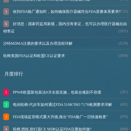
收到FDA验厂通知时，如何确保医疗器械符合FDA质量体系要求?
(1725)
好消息：国家药监局新规，国内没有拿证，也可以办理医疗器械自由
销售证
(2921)
沙特MDMA注册的要求以及办理流程详解
(2218)
轮椅美国FDA认证和欧盟CE认证要求
(2856)
月度排行
PPWR欧盟新包装法8月全面实施，包装合规刻不容缓
(287)
电动轮椅/代步车如何通过FDA 510K?ISO 7176检测要求详解
(602)
FDA现场监管模式重大升级,推出“FDA验厂一日快速检查”
(678)
轮椅,拐杖,助行器CE MDR认证FDA注册如何做?
(894)