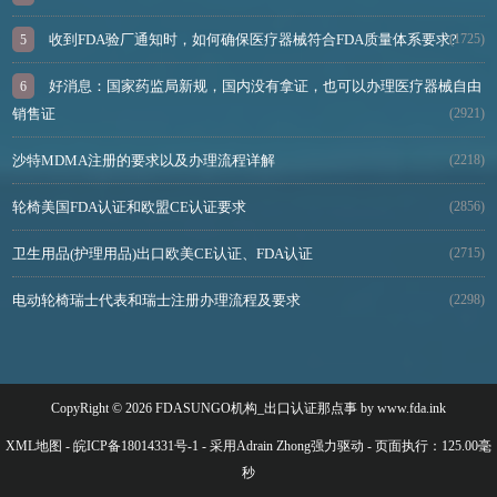
收到FDA验厂通知时，如何确保医疗器械符合FDA质量体系要求?
(1725)
好消息：国家药监局新规，国内没有拿证，也可以办理医疗器械自由
销售证
(2921)
沙特MDMA注册的要求以及办理流程详解
(2218)
轮椅美国FDA认证和欧盟CE认证要求
(2856)
卫生用品(护理用品)出口欧美CE认证、FDA认证
(2715)
电动轮椅瑞士代表和瑞士注册办理流程及要求
(2298)
CopyRight © 2026 FDASUNGO机构_出口认证那点事 by www.fda.ink
XML地图
-
皖ICP备18014331号-1
- 采用Adrain Zhong强力驱动 - 页面执行：125.00毫
秒