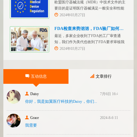
欧盟医疗器械法规（MDR）中技术文件的主
务，FDASUNGO全球合规业务版图再添新模
要目的是证明医疗器械满足一般安全和性能
块。F
要求。无论类别如何，所有医疗设备都必须
2024年03月27日
提供技术文件。MDR附件 2和附件 3涵盖了
有关技术文件的要求。MDR技术文档结构：
FDA检查来势汹汹，FDA验厂如何应对？
设备描述和规格，
最近，多家企业收到了FDA的工厂审查通
知，我们作为美代也收到了FDA要求审核我
们客户验厂的通知邮件。起因是2023年12
2024年03月27日
月，美国参议员马可·卢比奥（MarcoRubio）
联合8位参议员认为FDA疏于检查中国和印度
等美国以外的药械制造商（尤其是医疗器
械）并已危及美国患者和美国国内厂商，因
互动信息
文章排行
此联
Daisy
7月6日 16:47
你好，我是如翼医疗科技的Daisy，你们...
Grace
2024-8-6 11:14
我需要