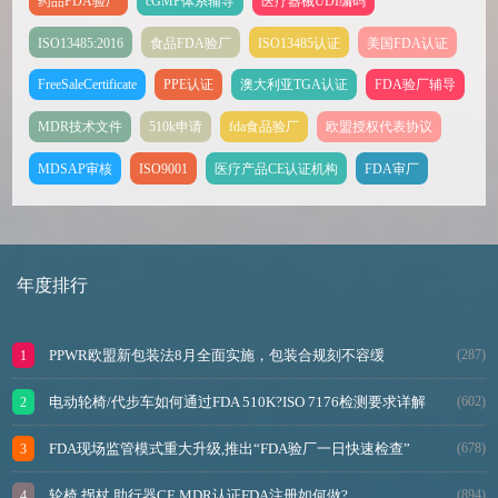
药品FDA验厂
cGMP体系辅导
医疗器械UDI编码
ISO13485:2016
食品FDA验厂
ISO13485认证
美国FDA认证
FreeSaleCertificate
PPE认证
澳大利亚TGA认证
FDA验厂辅导
MDR技术文件
510k申请
fda食品验厂
欧盟授权代表协议
MDSAP审核
ISO9001
医疗产品CE认证机构
FDA审厂
年度排行
PPWR欧盟新包装法8月全面实施，包装合规刻不容缓
(287)
电动轮椅/代步车如何通过FDA 510K?ISO 7176检测要求详解
(602)
FDA现场监管模式重大升级,推出“FDA验厂一日快速检查”
(678)
轮椅,拐杖,助行器CE MDR认证FDA注册如何做?
(894)