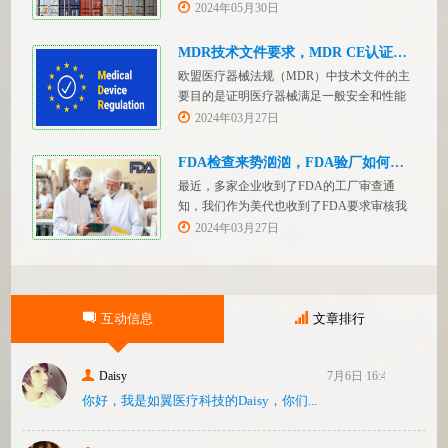
医疗设备制造商感兴趣的市场。然而，想要
2024年05月30日
在该国销售其设备的制造商首先必须满足监
管要求，即他们必须在沙特阿拉伯获得其设
MDR技术文件要求，MDR CE认证办理
备的授权。开启沙特医疗器械上市合规业
欧盟医疗器械法规（MDR）中技术文件的主
务，FDASUNGO全球合规业务版图再添新模
要目的是证明医疗器械满足一般安全和性能
块。F
要求。无论类别如何，所有医疗设备都必须
2024年03月27日
提供技术文件。MDR附件 2和附件 3涵盖了
有关技术文件的要求。MDR技术文档结构：
FDA检查来势汹汹，FDA验厂如何应对？
设备描述和规格，
最近，多家企业收到了FDA的工厂审查通
知，我们作为美代也收到了FDA要求审核我
们客户验厂的通知邮件。起因是2023年12
2024年03月27日
月，美国参议员马可·卢比奥（MarcoRubio）
联合8位参议员认为FDA疏于检查中国和印度
等美国以外的药械制造商（尤其是医疗器
械）并已危及美国患者和美国国内厂商，因
互动信息
文章排行
此联
Daisy
7月6日 16:47
你好，我是如翼医疗科技的Daisy，你们...