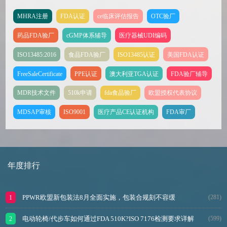
MHRA注册
FDA认证
ce临床评估报告
OTC验厂
药品FDA验厂
cGMP体系辅导
医疗器械UDI编码
ISO13485:2016
食品FDA验厂
ISO13485认证
美国FDA认证
FreeSaleCertificate
PPE认证
澳大利亚TGA认证
FDA验厂辅导
MDR技术文件
510k申请
fda食品验厂
欧盟授权代表协议
MDSAP审核
ISO9001
医疗产品CE认证机构
FDA审厂
年度排行
PPWR欧盟新包装法8月全面实施，包装合规刻不容缓
(281)
电动轮椅/代步车如何通过FDA 510K?ISO 7176检测要求详解
(599)