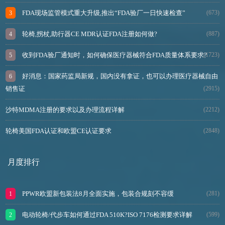
FDA现场监管模式重大升级,推出“FDA验厂一日快速检查”
(673)
轮椅,拐杖,助行器CE MDR认证FDA注册如何做?
(887)
收到FDA验厂通知时，如何确保医疗器械符合FDA质量体系要求?
(1723)
好消息：国家药监局新规，国内没有拿证，也可以办理医疗器械自由
销售证
(2915)
沙特MDMA注册的要求以及办理流程详解
(2212)
轮椅美国FDA认证和欧盟CE认证要求
(2848)
月度排行
PPWR欧盟新包装法8月全面实施，包装合规刻不容缓
(281)
电动轮椅/代步车如何通过FDA 510K?ISO 7176检测要求详解
(599)