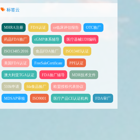
标签云
MHRA注册
FDA认证
ce临床评估报告
OTC验厂
药品FDA验厂
cGMP体系辅导
医疗器械UDI编码
ISO13485:2016
食品FDA验厂
ISO13485认证
美国FDA认证
FreeSaleCertificate
PPE认证
澳大利亚TGA认证
FDA验厂辅导
MDR技术文件
510k申请
fda食品验厂
欧盟授权代表协议
MDSAP审核
ISO9001
医疗产品CE认证机构
FDA审厂