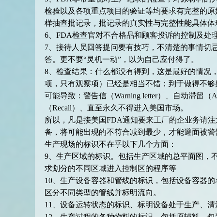
检验以及各项重点项目的验证等均要求有完整的原
样抽查批记录，批记录的真实性与完整性能具体体
6、FDA检查官对不合格品和顾客投诉的控制及处
7、接待人员回答提问要有技巧，不清楚的事情切
答。更不要“灵机一动”，以为自己应付得了。
8、检查结果：什么都没有得到，这是最好的情况，
项，只有观察项）已经是相当不错；到于做得不够好
可能导致：警告信（Warning letter）、自动滞留（Auto
（Recall）、直至永久不得进入美国市场。
所以，凡是接美国FDA通知要来工厂的企业务请
备，将可能出现的不符合减到最少，才能避面被警
生产现场的标识不在乎以下几个方面：
9、生产区域的标识。包括生产区域的总平面图，
求划分的不同区域进入控制区的程序等
10、生产设备容器和管线的标识，包括设备容器
区分不同类型的管线并标明流向。
11、设备运转状态的标识、标明设备处于生产、清
12、生产过程的各种物料的标识，包括原辅料、