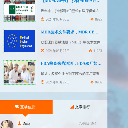
【MDMA证书】-沙特MDMA注册快速下证
近年来，沙特阿拉伯已经在医疗保健方
面投入大量资金并将继续增加支出，这
2024年05月30日
8995
使其成为医疗设备制造商感兴趣的市
场。然而，想要在该国销售其设备的制
MDR技术文件要求，MDR CE认证办理
造商首先必须满足监管要求，即他们必
欧盟医疗器械法规（MDR）中技术文件
须在沙特阿拉伯获得其设备的授权。开
的主要目的是证明医疗器械满足一般安
2024年03月27日
11283
启沙特医疗器械上市合规业务，
全和性能要求。无论类别如何，所有医
FDASUNGO全球合规业务版图再添新模
疗设备都必须提供技术文件。MDR附件
FDA检查来势汹汹，FDA验厂如何应对？
块。F
2和附件 3涵盖了有关技术文件的要求。
最近，多家企业收到了FDA的工厂审查
MDR技术文档结构：设备描述和规格，
通知，我们作为美代也收到了FDA要求
2024年03月27日
9966
审核我们客户验厂的通知邮件。起因是
2023年12月，美国参议员马可·卢比奥
（MarcoRubio）联合8位参议员认为FDA
互动信息
文章排行
疏于检查中国和印度等美国以外的药械
制造商（尤其是医疗器械）并已危及美
国患者和美国国内厂商，因此联
Daisy
7月6日 16:47