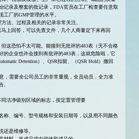
始记录及整套的批记录，FDA官员在工厂检查要任意取
现工厂的GMP管理的水平。
理方法、过程及相关的记录非常关注。
忌马上回答，可以先查文件，几个人商量定下来再回
但这恐怕不太可能。能接到无批评的483表（无不合格
的企业也许会接到有批评的483表，这就危险啦，它
matic Detention）、QSR扣留、（QSR Hold）撤回
注意，需要全公司员工的非常重视，全员动员，全力准
告。
不同洁净级别区域的标志，按定置管理要
的名称、编号、型号规格和安装日期等，以及用不同颜色
洗还是维修等。
包装材料、半成品或中间体和成品的