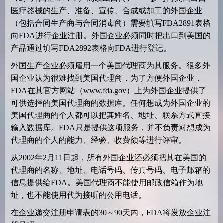
医疗器械的生产、准备、宣传、合成或加工的外国企业
（包括合同生产商与合同消毒商）需要填写
FDA2891
表格
向
FDA
进行企业注册。外国企业必须同时把出口到美国的
产品通过填写
FDA2892
表格向
FDA
进行登记。
外国生产企业必须雇用一个美国代理商为其服务。很多外
国企业认为很难找到美国代理商，为了方便外国企业，
FDA
在其官方网站（
www.fda.gov
）上为外国企业提供了
可供选择的美国代理商的数据库。任何想成为外国企业的
美国代理商的个人都可以把其姓名、地址、联系方式直接
输入数据库。
FDA
只是提供这项服务，并不负责对想成为
代理商的个人的能力、经验、收费额等进行评审。
从
2002
年
2
月
11
日起，所有外国企业还必须把其在美国的
代理商的名称、地址、电话号码、传真号码、电子邮箱的
信息提供给
FDA
。美国代理商不能使用邮政信箱作为地
址，也不能使用代为接听的公用电话。
在企业递交注册申请表的
30
～
90
天内，
FDA
将发放企业注