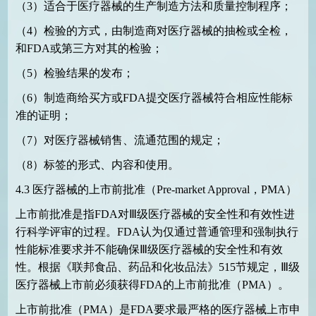
（
3
）适合于医疗器械的生产制造方法和质量控制程序；
（
4
）检验的方式，由制造商对医疗器械的抽检或全检，
和
FDA
或第三方对其的检验；
（
5
）检验结果的发布；
（
6
）制造商给买方或
FDA
提交医疗器械符合相应性能标
准的证明；
（
7
）对医疗器械销售、流通范围的规定；
（
8
）标签的形式、内容和使用。
4.3
医疗器械的上市前批准（
Pre-market Approval
，
PMA
）
上市前批准是指
FDA
对Ⅲ级医疗器械的安全性和有效性进
行科学评审的过程。
FDA
认为仅通过普通管理和强制执行
性能标准要求并不能确保Ⅲ级医疗器械的安全性和有效
性。根据《联邦食品、药品和化妆品法》
515
节规定，Ⅲ级
医疗器械上市前必须获得
FDA
的上市前批准（
PMA
）。
上市前批准（
PMA
）是
FDA
要求最严格的医疗器械上市申