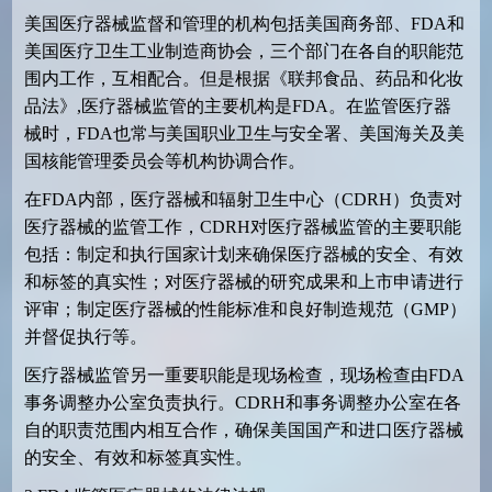
美国医疗器械监督和管理的机构包括美国商务部、
FDA
和
美国医疗卫生工业制造商协会，三个部门在各自的职能范
围内工作，互相配合。但是根据《联邦食品、药品和化妆
品法》
,
医疗器械监管的主要机构是
FDA
。在监管医疗器
械时，
FDA
也常与美国职业卫生与安全署、美国海关及美
国核能管理委员会等机构协调合作。
在
FDA
内部，医疗器械和辐射卫生中心（
CDRH
）负责对
医疗器械的监管工作，
CDRH
对医疗器械监管的主要职能
包括：制定和执行国家计划来确保医疗器械的安全、有效
和标签的真实性；对医疗器械的研究成果和上市申请进行
评审；制定医疗器械的性能标准和良好制造规范（
GMP
）
并督促执行等。
医疗器械监管另一重要职能是现场检查，现场检查由
FDA
事务调整办公室负责执行。
CDRH
和事务调整办公室在各
自的职责范围内相互合作，确保美国国产和进口医疗器械
的安全、有效和标签真实性。