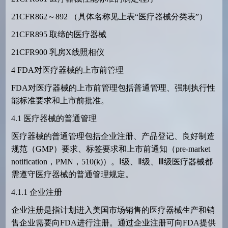
21CFR862
～
892
（具体名称见上表“医疗器械分类表”）
21CFR895
取缔的医疗器械
21CFR900
乳房
X
线照相仪
4
FDA
对医疗器械的上市前管理
FDA
对医疗器械的上市前管理包括普通管理、强制执行性
能标准要求和上市前批准。
4.1
医疗器械的普通管理
医疗器械的普通管理包括企业注册、产品登记、良好制造
规范（
GMP
）要求、标签要求和上市前通知（
pre-market
notification
，
PMN
，
510(k)
）。Ⅰ级、Ⅱ级、Ⅲ级医疗器械都
需遵守医疗器械的普通管理规定。
4.1.1
企业注册
企业注册是指计划进入美国市场销售的医疗器械生产和销
售企业需要向
FDA
进行注册。通过企业注册可向
FDA
提供