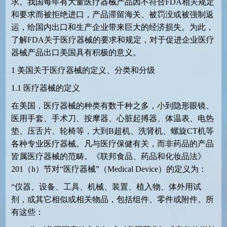
求。我国每年有大量医疗器械产品因不符合
FDA
相关规定
和要求而被拒绝进口，产品滞留海关、被罚没或被强制返
运，给国内出口和生产企业带来巨大的经济损失。为此，
了解
FDA
关于医疗器械的要求和规定，对于促进企业医疗
器械产品出口美国具有积极的意义。
1
美国关于医疗器械的定义、分类和分级
1.1
医疗器械的定义
在美国，医疗器械的种类有数千种之多，小到隐形眼镜、
医用手套、手术刀、按摩器、心脏起搏器、体温表、电热
垫、压舌片、轮椅等，大到
B
超机、洗肾机、螺旋
CT
机等
各种专业医疗器械。凡与医疗保健有关，而非药品的产品
皆属医疗器械的范畴。《联邦食品、药品和化妆品法》
201
（
h
）节对“医疗器械”（
Medical Device
）的定义为：
“仪器、设备、工具、机械、装置、植入物、体外用试
剂，或其它相似或相关物品，包括组件、零件或附件。所
有这些：