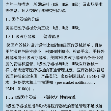
内的一般描述、所属级别（Ⅰ级、Ⅱ级、Ⅲ级）及市场要求
等信息。
16
大类医疗器械类别名称。
1.3
医疗器械的分级
美国把医疗器械分为三级：Ⅰ级、Ⅱ级、Ⅲ级。
1.3.1
Ⅰ级医疗器械——普通管理
Ⅰ级医疗器械的设计通常比Ⅱ级和Ⅲ级医疗器械简单，且使
用的潜在危险性较小，例如弹性绷带、检诊手套、手持外
科器械属于Ⅰ级医疗器械。美国对Ⅰ级医疗器械给予最低程
度的管理和监督。Ⅰ级医疗器械与Ⅱ级、Ⅲ级医疗器械一
样，都需遵守医疗器械的普通管理规定。医疗器械的普通
管理包括企业注册、产品登记、良好制造规范（
GMP
）要
求、标签要求和上市前通知（
pre-market notification
，
PMN
，
510(k)
）。
1.3.2
Ⅱ级医疗器械——强制执行性能标准
Ⅱ级医疗器械是指单独依靠医疗器械的普通管理不足以确