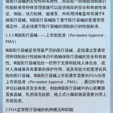
保医疗器械的安全性和有效性，而采取一些例如强制执行
性能标准等特殊管理措施可以提供相应的安全和有效性保
证。例如，动力轮椅、输液泵、外科用消毒盖布等属于Ⅱ
级医疗器械。Ⅱ级医疗器械除了遵守医疗器械的普通管理
规定外，还必须遵守医疗器械的强制执行的性能标准。
1.3.3
Ⅲ级医疗器械——上市前批准（
Pre-market Approval
，
PMA
）
Ⅲ级医疗器械是管理最严厉的医疗器械，是指通过普通管
理和强制执行性能标准仍不能确保医疗器械的安全和有效
性。Ⅲ级医疗器械包括一些用于支撑和延续人体生命、或
对人身健康具有重要的保护作用、或具有较大程度潜在风
险的医疗器械。Ⅲ级医疗器械上市前通常需要向
FDA
办理
上市前批准（
Pre-market Approval
，
PMA
），通过科学的
评估以确保其安全有效。例如Ⅲ级医疗器械中的心脏瓣膜
置换器械、乳房填充硅胶、植入式小脑刺激器需要办理上
市前批准。
2
FDA
监管医疗器械的机构概况和职能