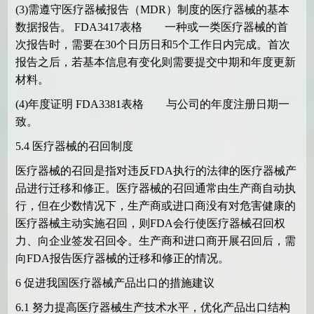
(3)
需遵守医疗器械报告（
MDR
）制度的医疗器械的基本
数据报告。
FDA3417
表格 一种或一类医疗器械的首
次报告时，需要在
30
个日历日和
5
个工作日内完成。首次
报告之后，若基本信息有变化则需要提交中期和年度更新
材料。
(4)
年度证明
FDA3381
表格 与公司的年度注册日期一
致。
5.4
医疗器械的召回制度
医疗器械的召回是指对违反
FDA
执行的法律的医疗器械产
品进行迁移和修正。医疗器械的召回通常由生产商自动执
行，但在少数情况下，生产商或进口商没有对危害健康的
医疗器械主动实施召回，则
FDA
会行使医疗器械召回权
力、向企业签发召回令。生产商和进口商开展召回后，需
向
FDA
报告医疗器械的迁移和修正的情况。
6
促进我国医疗器械产品出口的措施建议
6.1
努力提高医疗器械生产技术水平，优化产品出口结构