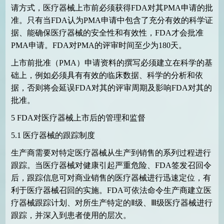
请方式，医疗器械上市前必须获得
FDA
对其
PMA
申请的批
准。只有当
FDA
认为
PMA
申请中包含了充分有效的科学证
据、能确保医疗器械的安全性和有效性，
FDA
才会批准
PMA
申请。
FDA
对
PMA
的评审时间至少为
180
天。
上市前批准（
PMA
）申请资料的撰写必须建立在科学的基
础上，例如必须具有有效的临床数据、科学的分析和依
据，否则将会延误
FDA
对其的评审周期及影响
FDA
对其的
批准。
5
FDA
对医疗器械上市后的管理和监督
5.1
医疗器械的跟踪制度
生产商需要对特定医疗器械从生产到销售的系列过程进行
跟踪。当医疗器械对健康引起严重危险、
FDA
签发召回令
后，跟踪信息可对商业销售的医疗器械进行迅速定位，有
利于医疗器械召回的实施。
FDA
可依法命令生产商建立医
疗器械跟踪计划、对所生产特定的Ⅱ级、Ⅲ级医疗器械进行
跟踪，并深入到患者使用的层次。