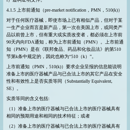
4.1.5
上市前通知（
pre-market notification
，
PMN
，
510(k)
）
对于任何医疗器械，即使市场上已有相似产品，但对于某
一生产企业而言是新产品，第一次在美国上市，或同类产
品以前曾上市，但有重大或实质改变者，都必须在上市前
90
天内向
FDA
通知，称为上市前通知（
PMN
）。上市前通
知（
PMN
）是在《联邦食品、药品和化妆品法》的第
510
节第
k
条中规定的，因此也称为“
510
（
k
）”。
上市前通知（
PMN
，
510(k)
）要求企业呈报的信息能说明
准备上市的医疗器械产品与已合法上市的其它产品在安全
性和有效性上是否实质等同（
Substantially Equivalent,
SE
）。
实质等同的含义包括
:
（
1
）准备上市的医疗器械与已合法上市的医疗器械具有
相同的预期用途和相同的技术特征；或者
（
2
）准备上市的医疗器械与已合法上市的医疗器械具有