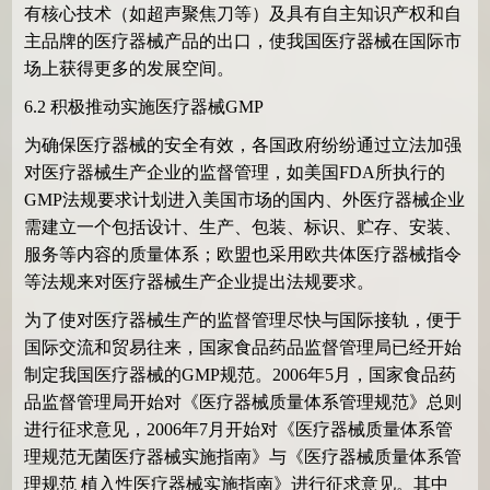
有核心技术（如超声聚焦刀等）及具有自主知识产权和自
主品牌的医疗器械产品的出口，使我国医疗器械在国际市
场上获得更多的发展空间。
6.2
积极推动实施医疗器械
GMP
为确保医疗器械的安全有效，各国政府纷纷通过立法加强
对医疗器械生产企业的监督管理，如美国
FDA
所执行的
GMP
法规要求计划进入美国市场的国内、外医疗器械企业
需建立一个包括设计、生产、包装、标识、贮存、安装、
服务等内容的质量体系；欧盟也采用欧共体医疗器械指令
等法规来对医疗器械生产企业提出法规要求。
为了使对医疗器械生产的监督管理尽快与国际接轨，便于
国际交流和贸易往来，国家食品药品监督管理局已经开始
制定我国医疗器械的
GMP
规范。
2006
年
5
月，国家食品药
品监督管理局开始对《医疗器械质量体系管理规范》总则
进行征求意见，
2006
年
7
月开始对《医疗器械质量体系管
理规范无菌医疗器械实施指南》与《医疗器械质量体系管
理规范
植入性医疗器械实施指南》进行征求意见。其中