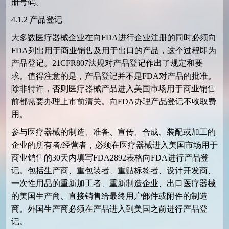
册号码。
4.1.2
产品登记
大多数医疗器械企业在向
FDA
进行企业注册的同时必须向
FDA
列出用于商业销售及用于出口的产品，这个过程即为
产品登记。
21CFR807
法规对产品登记作出了规定和要
求。值得注意的是，产品登记并不是
FDA
对产品的批准。
除非特许，否则医疗器械产品进入美国市场用于商业销售
前都需要办理上市前清关。向
FDA
办理产品登记不收取费
用。
参与医疗器械的制造、准备、宣传、合成、装配或加工的
企业的所有者
/
经营者，必须在医疗器械进入美国市场用于
商业销售的
30
天内填写
FDA2892
表格向
FDA
进行产品登
记。包括生产商、重包装者、重贴标签者、设计开发商、
一次性用品的重新加工者、重新制造企业、出口医疗器械
的美国生产商、直接销售给最终用户部件或附件的制造
商。外国生产商必须在产品进入到美国之前进行产品登
记。