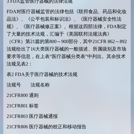
3
FDA
监管医疗器械的法律法规
FDA
对医疗器械监管的法律包括《联邦食品、药品和化妆
品法》、《公平包装和标识法》、《医疗器械安全性法
规》、《医疗器械修正案》。根据这四部法律，
FDA
制定
了大量的技术法规，汇编于《美国联邦法规法典》
（
CFR
）第
21
篇的第
800
～
900
部分，其中
21CFR 862
～
892
法规给出了
16
大类医疗器械的一般描述、所属级别及市场
要求等信息，在上表“医疗器械分类表”中列出。其余技术
法规见表
2
：
表
2
FDA
关于医疗器械的技术法规
法规号 法规名称
21CFR800
通则
21CFR801
标签
21CFR803
医疗器械通报
21CFR806
医疗器械的校正和移动报告