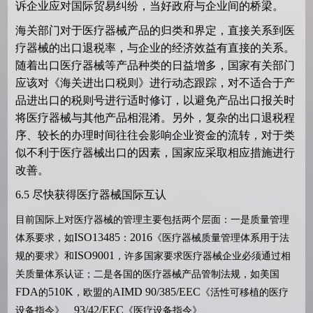
诉企业应对国际贸易纠纷，当好政府与企业间的桥梁。
海关部门对于医疗器械产品的归类和界定，直接关系到医
疗器械的出口退税率，与企业的经济效益有直接的关系。
随着出口医疗器械等产品种类的日益增多，国家有关部门
应该对《海关进出口税则》进行动态跟踪，对不适合于产
品进出口的税则号进行适时修订，以避免产品出口报关时
将医疗器械与其他产品相混淆。另外，复杂的出口退税程
序、较长的办理时间往往会影响企业资金的流转，对于类
似不利于医疗器械出口的因素，国家应采取相应措施进行
改善。
6.5
尽快获得医疗器械国际互认
目前国际上对医疗器械的管理主要包括两个层面：一是质量管理
ISO13485
2016
体系要求，如
：
《医疗器械质量管理体系用于法
ISO9001
规的要求》和
，许多国家要求医疗器械企业必须通过相
关质量体系认证；二是各国的医疗器械产品管制法规，如美国
FDA
510K
AIMD 90/385/EEC
的
，欧盟的
《活性可移植的医疗
93/42/EEC
设备指令》、
《医疗设备指令》、