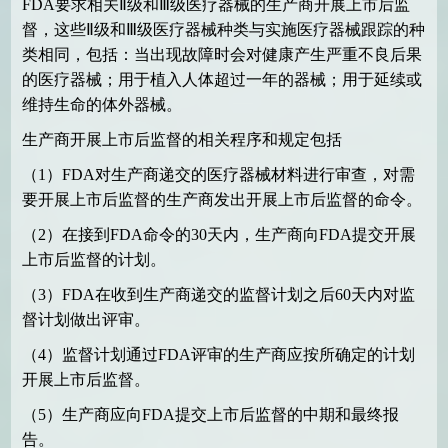
FDA
要求相关Ⅱ级和Ⅲ级医疗器械的生产商开展上市后监
督，这些Ⅱ级和Ⅲ级医疗器械种类与实施医疗器械跟踪的种
类相同，包括：当出现故障时会对健康产生严重不良后果
的医疗器械；用于植入人体超过一年的器械；用于延续或
维持生命的体外器械。
生产商开展上市后监督的相关程序和规定包括
（
1
）
FDA
对生产商递交的医疗器械材料进行审查，对需
要开展上市后监督的生产商发出开展上市后监督的命令。
（
2
）在接到
FDA
命令的
30
天内，生产商向
FDA
提交开展
上市后监督的计划。
（
3
）
FDA
在收到生产商递交的监督计划之后
60
天内对监
督计划做出评审。
（
4
）监督计划通过
FDA
评审的生产商应按所确定的计划
开展上市后监督。
（
5
）生产商应向
FDA
提交上市后监督的中期和最终报
告。