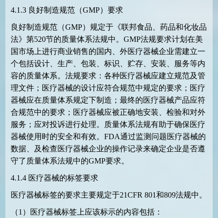
4.1.3
良好制造规范（
GMP
）要求
良好制造规范（
GMP
）规定于《联邦食品、药品和化妆品
法》第
520
节的质量体系法规中。
GMP
法规要求计划在美
国市场上进行商业销售的国内、外医疗器械企业需建立一
个包括设计、生产、包装、标识、贮存、安装、服务等内
容的质量体系。法规要求：各种医疗器械应建立规范及管
理文件；医疗器械的设计应符合规范中规定的要求；医疗
器械应在质量体系规定下制造；最终的医疗器械产品应符
合规范中的要求；医疗器械应被正确地安装、检验和对外
服务；应对投诉进行处理。质量体系法规有助于确保医疗
器械使用时的安全和有效。
FDA
通过监测问题医疗器械的
数据、及检查医疗器械企业的操作记录来确定企业是否遵
守了质量体系法规中的
GMP
要求。
4.1.4
医疗器械的标签要求
医疗器械标签的要求主要规定于
21CFR 801
和
809
法规中。
（
1
）医疗器械标签上应该标示的内容包括：