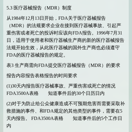
5.3
医疗器械报告（
MDR
）制度
从
1984
年
12
月
13
日开始，
FDA
关于医疗器械报告
（
MDR
）的法规要求企业在接到医疗器械事故、引起严
重伤害或者死亡的投诉时应该向
FDA
报告。
1996
年
7
月
31
日，适用于使用者和医疗器械生产商的新的医疗器械报告
法规开始生效，从此医疗器械的国外生产商也必须遵守
FDA
的医疗器械报告的规定。
表
3
生产商需向
FDA
提交医疗器械报告（
MDR
）的要求
报告内容报告表格报告的时间要求
(1)30
天内报告医疗器械事故、严重伤害或死亡的情况
FDA3500A
表格 知道事件后的
30
个日历日内
(2)
对于为防止给公众健康造成不可预期危害而需要采取补
救措施的事件、和
FDA
规定的其他类型的事件，需要在
5
天内报告。
FDA3500A
表格 知道事件后的
5
个工作日
内