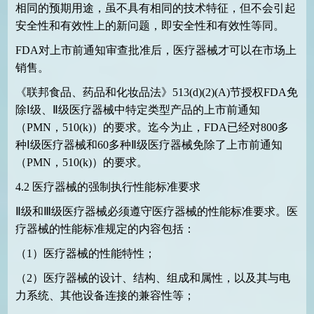
相同的预期用途，虽不具有相同的技术特征，但不会引起
安全性和有效性上的新问题，即安全性和有效性等同。
FDA
对上市前通知审查批准后，医疗器械才可以在市场上
销售。
《联邦食品、药品和化妆品法》
513(d)(2)(A)
节授权
FDA
免
除Ⅰ级、Ⅱ级医疗器械中特定类型产品的上市前通知
（
PMN
，
510(k)
）的要求。迄今为止，
FDA
已经对
800
多
种Ⅰ级医疗器械和
60
多种Ⅱ级医疗器械免除了上市前通知
（
PMN
，
510(k)
）的要求。
4.2
医疗器械的强制执行性能标准要求
Ⅱ级和Ⅲ级医疗器械必须遵守医疗器械的性能标准要求。医
疗器械的性能标准规定的内容包括：
（
1
）医疗器械的性能特性；
（
2
）医疗器械的设计、结构、组成和属性，以及其与电
力系统、其他设备连接的兼容性等；