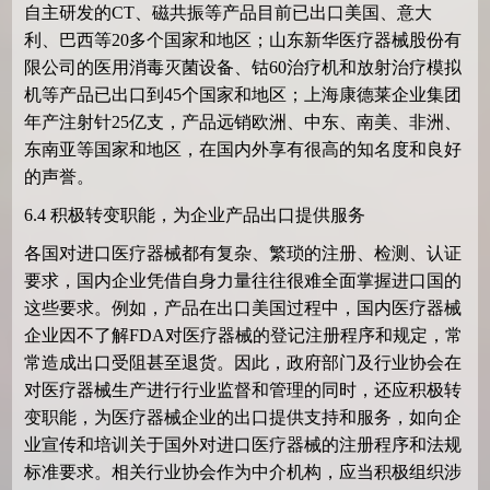
自主研发的
CT
、磁共振等产品目前已出口美国、意大
利、巴西等
20
多个国家和地区；山东新华医疗器械股份有
限公司的医用消毒灭菌设备、钴
60
治疗机和放射治疗模拟
机等产品已出口到
45
个国家和地区；上海康德莱企业集团
年产注射针
25
亿支，产品远销欧洲、中东、南美、非洲、
东南亚等国家和地区，在国内外享有很高的知名度和良好
的声誉。
6.4
积极转变职能，为企业产品出口提供服务
各国对进口医疗器械都有复杂、繁琐的注册、检测、认证
要求，国内企业凭借自身力量往往很难全面掌握进口国的
这些要求。例如，产品在出口美国过程中，国内医疗器械
企业因不了解
FDA
对医疗器械的登记注册程序和规定，常
常造成出口受阻甚至退货。因此，政府部门及行业协会在
对医疗器械生产进行行业监督和管理的同时，还应积极转
变职能，为医疗器械企业的出口提供支持和服务，如向企
业宣传和培训关于国外对进口医疗器械的注册程序和法规
标准要求。相关行业协会作为中介机构，应当积极组织涉