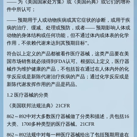
——
为《美国国家处方集》或《美国药典》或它们的增补
件中所认可；
——
预期用于人或动物疾病或其它症状的诊断，或用于疾
病的治疗、缓减、处理或预防，或者——
预期影响人体或
动物的身体结构或任何功能，但不通过体内或体表的化学
作用，不依赖代谢来达到其预期目标”。
符合以上定义的产品都被看作医疗器械，这类产品要在美
国市场销售就必须得到
FDA
认可。根据以上定义，医疗器
械作为维护健康的产品，不包括旨在通过在人体内外的化
学反应或是新陈代谢治疗疾病的产品；通过化学反应或是
新陈代谢发挥作用的产品是药品。
1.2
医疗器械的分类
《美国联邦法规法典》
21CFR
862
～
892
中对大多数医疗器械做了分类和描述，共包括
16
大类、
1700
多种类型的医疗器械。
21CFR
862
～
892
法规中对每一种医疗器械给出了包括预期用途在