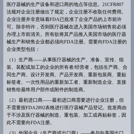
医疗器械的生产设备和进口商的地点等信息。
21CFR807
法规对企业注册做出了规定，企业注册不收取任何费用。
企业注册并非意味着
FDA
已批准了企业产品的上市前许
可。除非特许，否则医疗器械在进入美国市场销售前必须
办理上市前清关。所有欲将其产品推入美国市场的医疗器
械生产和销售企业都必须向
FDA
注册。需要向
FDA
注册的
企业类型包括：
（
1
）生产商——从事医疗器械的生产、准备、宣传、组
装、装配或加工的企业的所有者
/
经营者，包括生产商、合
同生产商、设计开发商、产品开发商、重新包装商、重贴
标签者、一次性用品的重新加工者、重新制造企业、直接
销售给最终用户部件或附件的制造商。
（
2
）最初进口商——最初进口商需要进行企业注册，但
不需要按
FDA2892
表格进行医疗器械产品登记。批发商由
于不涉及医疗器械的制造、重包装、加工或再贴标签，因
此不需要向
FDA
注册。
（
3
）外国企业（生产商或出口商）——参与向美国出口